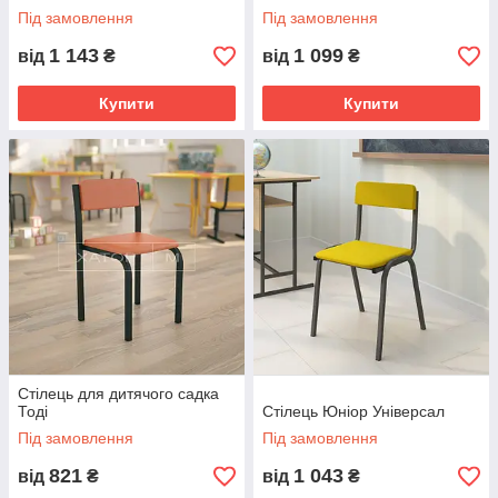
Під замовлення
Під замовлення
1 143
1 099
від
₴
від
₴
Купити
Купити
Стілець для дитячого садка
Тоді
Стілець Юніор Універсал
Під замовлення
Під замовлення
821
1 043
від
₴
від
₴