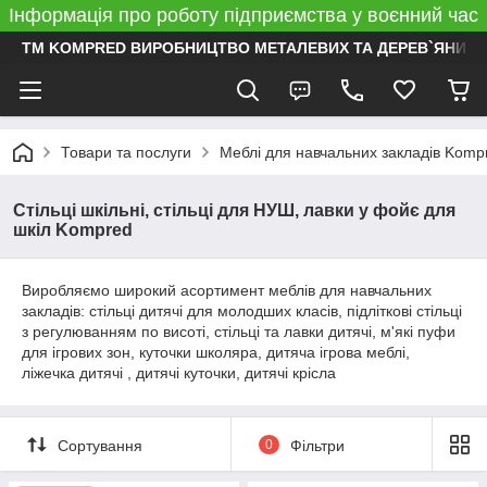
Інформація про роботу підприємства у воєнний час
ТМ KOMPRED ВИРОБНИЦТВО МЕТАЛЕВИХ ТА ДЕРЕВ`ЯНИХ 
Товари та послуги
Меблі для навчальних закладів Komp
Стільці шкільні, стільці для НУШ, лавки у фойє для
шкіл Kompred
Виробляємо широкий асортимент меблів для навчальних
закладів: стільці дитячі для молодших класів, підліткові стільці
з регулюванням по висоті, стільці та лавки дитячі, м'які пуфи
для ігрових зон, куточки школяра, дитяча ігрова меблі,
ліжечка дитячі , дитячі куточки, дитячі крісла
Сортування
0
Фільтри