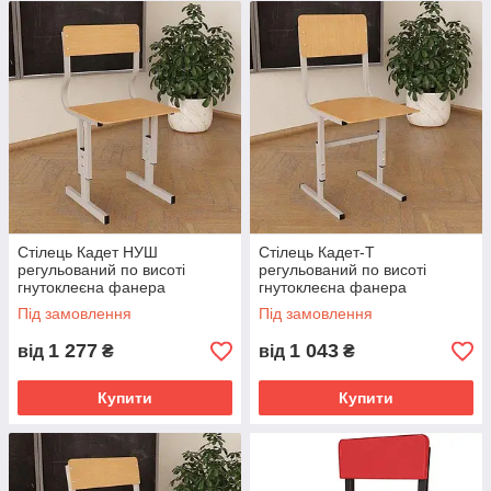
Стілець Кадет НУШ
Стілець Кадет-Т
регульований по висоті
регульований по висоті
гнутоклеєна фанера
гнутоклеєна фанера
Під замовлення
Під замовлення
1 277
1 043
від
₴
від
₴
Купити
Купити