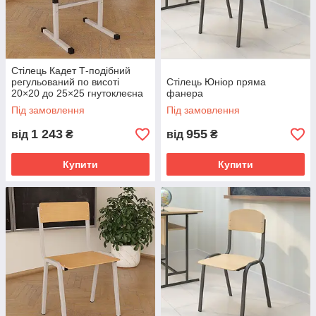
Стілець Кадет Т-подібний
регульований по висоті
Стілець Юніор пряма
20×20 до 25×25 гнутоклеєна
фанера
фанера
Під замовлення
Під замовлення
1 243
955
від
₴
від
₴
Купити
Купити