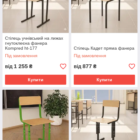
Стілець учнівський на лижах
гнутоклеєна фанера
Kompred ht-177
Стілець Кадет пряма фанера
Під замовлення
Під замовлення
1 255
877
від
₴
від
₴
Купити
Купити