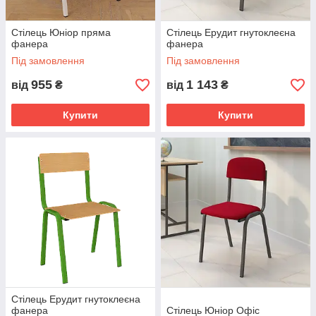
Стілець Юніор пряма
Стілець Ерудит гнутоклеєна
фанера
фанера
Під замовлення
Під замовлення
955
1 143
від
₴
від
₴
Купити
Купити
Стілець Ерудит гнутоклеєна
фанера
Стілець Юніор Офіс