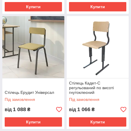
Купити
Купити
Стілець Кадет-С
регульований по висоті
Стілець Ерудит Універсал
гнутоклеєний
Під замовлення
Під замовлення
1 088
1 066
від
₴
від
₴
Купити
Купити