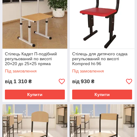
Стілець Кадет П-подібний
Стілець для дитячого садка
регульований по висоті
регульований по висоті
20×20 до 25×25 пряма
Kompred ht-96
фанера
Під замовлення
Під замовлення
1 310
930
від
₴
від
₴
Купити
Купити