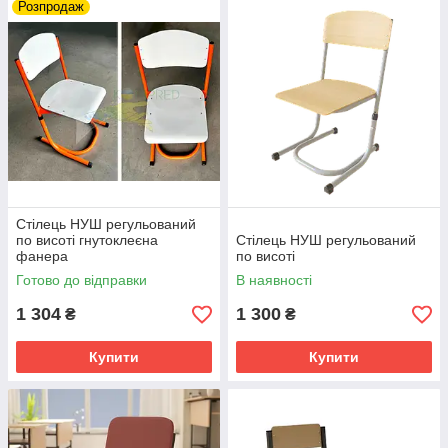
Розпродаж
Стілець НУШ регульований
по висоті гнутоклеєна
Стілець НУШ регульований
фанера
по висоті
Готово до відправки
В наявності
1 304
1 300
₴
₴
Купити
Купити