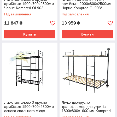
армійське 1900х700х2500мм
армійське 2000х800х2500мм
Чорне Kompred OL902
Чорне Kompred OL903/1
основа спального місця -
основа спального місця - мет.
Під замовлення
Під замовлення
сітка
трубки
11 847
13 959
₴
₴
Купити
Купити
Ліжко металеве 3 ярусне
Ліжко двоярусне
армійське 1900х700х2500мм
трансформер для укритів
основа спального місця -
1800х800х1600 мм Kompred
металеві трубки Чорне
OL602/2