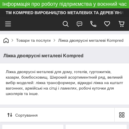
Інформація про роботу підприємства у воєнний час
ТМ KOMPRED ВИРОБНИЦТВО МЕТАЛЕВИХ ТА ДЕРЕВ`ЯНИХ 
Товари та послуги
Ліжка двоярусні металеві Kompred
Ліжка двоярусні металеві Kompred
Ліжка двоярусні металеві для дому, готелів, гуртожитків,
казарм, бомбосховищ. Широкий асортиментний ряд, великий
вибір моделей: ліжка трансформери, відкидні ліжка на кшталт
вагонних, армійські на сітці і ламелях, робочі куточки для
школярів та інше.
Сортування