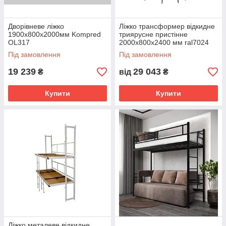
Дворівневе ліжко
Ліжко трансформер відкидне
1900х800х2000мм Kompred
триярусне пристінне
OL317
2000х800х2400 мм ral7024
Kompred OL775
Під замовлення
Під замовлення
19 239
29 043
₴
від
₴
Купити
Купити
Ліжко металеве відкидне