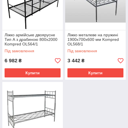
Ліжко армійське двоярусне
Ліжко металеве на пружині
Тип А з драбиною 800х2000
1900х700х600 мм Kompred
Kompred OL564/1
OL568/1
Під замовлення
Під замовлення
6 982
3 442
₴
₴
Купити
Купити