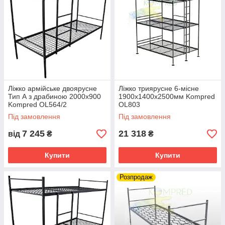
Ліжко армійське двоярусне
Ліжко триярусне 6-місне
Тип А з драбиною 2000х900
1900х1400х2500мм Kompred
Kompred OL564/2
OL803
Під замовлення
Під замовлення
7 245
21 318
від
₴
₴
Купити
Купити
Розпродаж