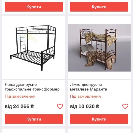
Купити
Купити
Ліжко двоярусне
Ліжко двоярусне
трьохспальне трансформер
металеве Маранта
Під замовлення
Під замовлення
24 266
10 030
від
₴
від
₴
Купити
Купити