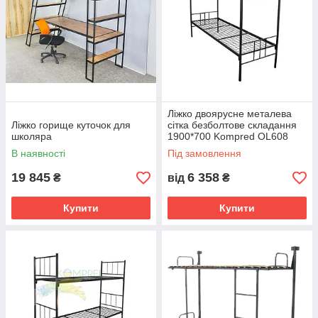
Ліжко двоярусне металева
Ліжко горище куточок для
сітка безболтове складання
школяра
1900*700 Kompred OL608
В наявності
Під замовлення
19 845
6 358
₴
від
₴
Купити
Купити