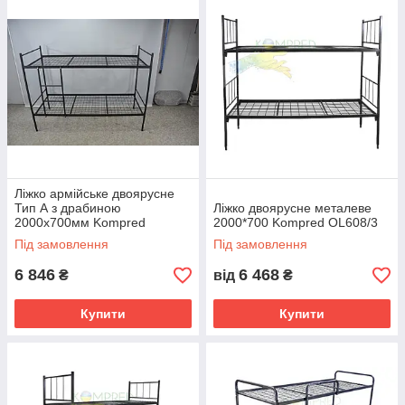
Ліжко армійське двоярусне
Тип А з драбиною
Ліжко двоярусне металеве
2000х700мм Kompred
2000*700 Kompred OL608/3
OL564/3
Під замовлення
Під замовлення
6 846
6 468
₴
від
₴
Купити
Купити