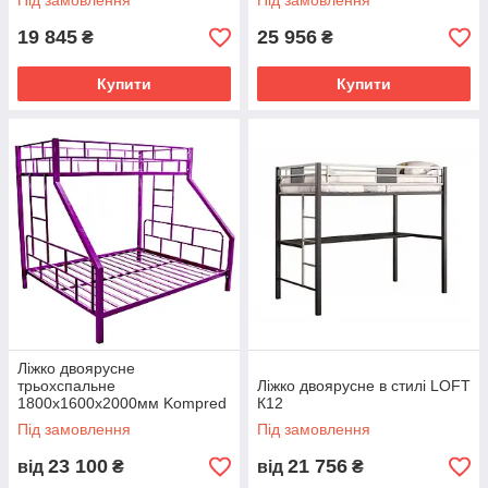
Під замовлення
Під замовлення
19 845
25 956
₴
₴
Купити
Купити
Ліжко двоярусне
трьохспальне
Ліжко двоярусне в стилі LOFT
1800х1600х2000мм Kompred
К12
OL330
Під замовлення
Під замовлення
23 100
21 756
від
₴
від
₴