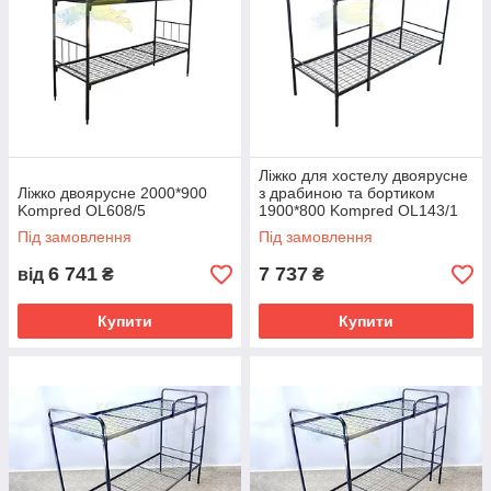
Ліжко для хостелу двоярусне
Ліжко двоярусне 2000*900
з драбиною та бортиком
Kompred OL608/5
1900*800 Kompred OL143/1
Під замовлення
Під замовлення
6 741
7 737
від
₴
₴
Купити
Купити