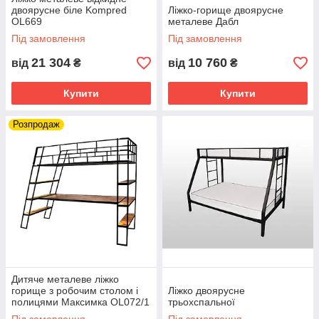
двоярусне біле Kompred
Ліжко-горище двоярусне
OL669
металеве Дабл
Під замовлення
Під замовлення
21 304
10 760
від
₴
від
₴
Купити
Купити
Розпродаж
Дитяче металеве ліжко
горище з робочим столом і
Ліжко двоярусне
полицями Максимка OL072/1
трьохспальної