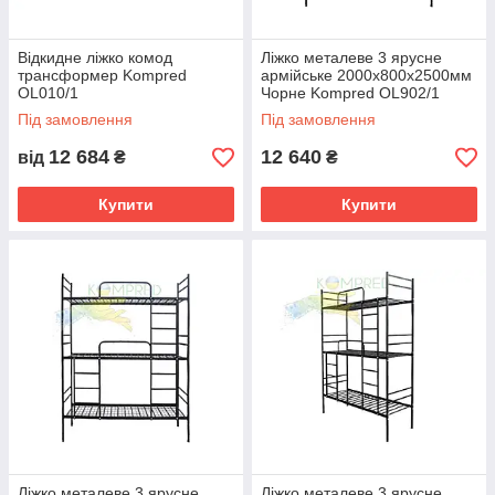
Відкидне ліжко комод
Ліжко металеве 3 ярусне
трансформер Kompred
армійське 2000х800х2500мм
OL010/1
Чорне Kompred OL902/1
основа спального місця -
Під замовлення
Під замовлення
сітка
12 684
12 640
від
₴
₴
Купити
Купити
Ліжко металеве 3 ярусне
Ліжко металеве 3 ярусне