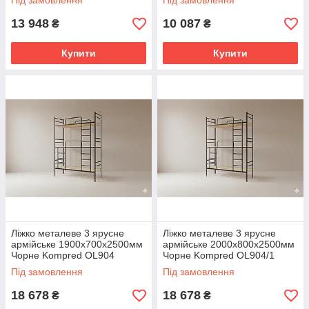
Під замовлення
Під замовлення
Kompred OL903
13 948
10 087
₴
₴
Купити
Купити
Ліжко металеве 3 ярусне
Ліжко металеве 3 ярусне
армійське 1900х700х2500мм
армійське 2000х800х2500мм
Чорне Kompred OL904
Чорне Kompred OL904/1
основа спального місця -
основа спального місця -
Під замовлення
Під замовлення
фанера
фанера
18 678
18 678
₴
₴