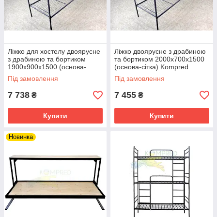
Ліжко для хостелу двоярусне
Ліжко двоярусне з драбиною
з драбиною та бортиком
та бортиком 2000х700х1500
1900х900х1500 (основа-
(основа-сітка) Kompred
сітка) Kompred OL143/2
OL143/3
Під замовлення
Під замовлення
7 738
7 455
₴
₴
Купити
Купити
Новинка