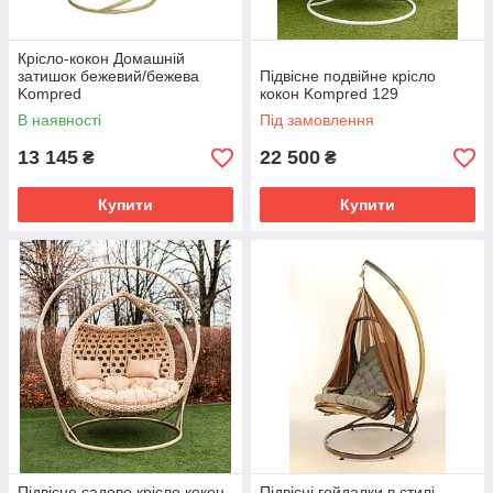
Крісло-кокон Домашній
затишок бежевий/бежева
Підвісне подвійне крісло
Kompred
кокон Kompred 129
В наявності
Під замовлення
13 145
22 500
₴
₴
Купити
Купити
Підвісне садове крісло кокон
Підвісні гойдалки в стилі