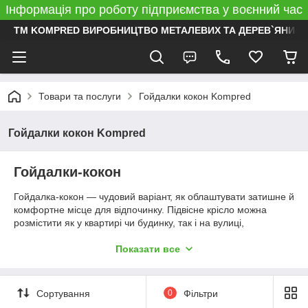
Інформація про роботу підприємства у воєнний час
ТМ KOMPRED ВИРОБНИЦТВО МЕТАЛЕВИХ ТА ДЕРЕВ`ЯНИХ 
Товари та послуги
Гойдалки кокон Kompred
Гойдалки кокон Kompred
Гойдалки-кокон
Гойдалка-кокон — чудовий варіант, як облаштувати затишне й
комфортне місце для відпочинку. Підвісне крісло можна
розмістити як у квартирі чи будинку, так і на вулиці,
наприклад, на терасі або прямо в саду. Це прекрасне
рішення для відпочинку на свіжому повітрі.
Показати все
Усі гойдалки-кокони мають надійну та стійку опору. Форма
самого крісла може відрізнятися, бути більшою або меншою.
Сортування
0
Фільтри
Також є різні види матраців: за формою, розміром,
матеріалом, кольором.