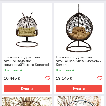
Купити гойдалку-кокон за низькою ціною можна в інтернет-
магазині ТМ KOMPRED. Якісні меблі українського
виробництва, вигідні ціни, доставка по Україні — основні
причини замовити підвісне садове крісло на нашому сайті.
Крісло-кокон Домашній
Крісло-кокон Домашній
затишок подвійне
затишок коричневий/бежевий
коричневий/бежева Kompred
Kompred
В наявності
В наявності
16 445
13 145
₴
₴
Купити
Купити