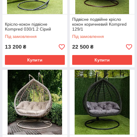
Підвісне подвійне крісло
Крісло-кокон підвісне
кокон коричневий Kompred
Kompred 030/1.2 Сірий
129/1
Під замовлення
Під замовлення
13 200
22 500
₴
₴
Купити
Купити