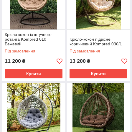
Крісло кокон із штучного
ротанга Kompred 010
Крісло-кокон підвісне
Бежевий
коричневий Kompred 030/1
Під замовлення
Під замовлення
11 200
13 200
₴
₴
Купити
Купити