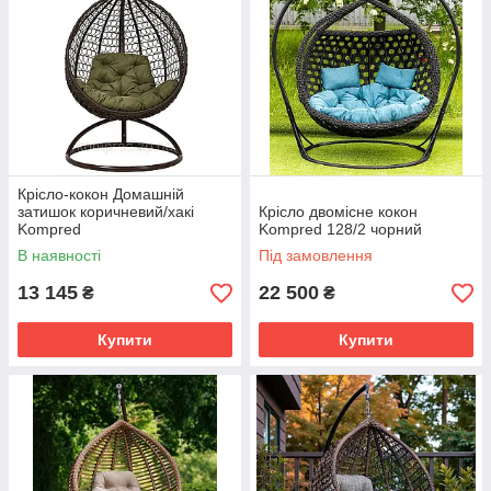
Крісло-кокон Домашній
затишок коричневий/хакі
Крісло двомісне кокон
Kompred
Kompred 128/2 чорний
В наявності
Під замовлення
13 145
22 500
₴
₴
Купити
Купити