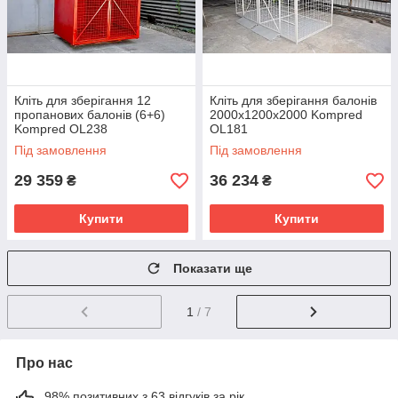
Кліть для зберігання 12
Кліть для зберігання балонів
пропанових балонів (6+6)
2000х1200х2000 Kompred
Kompred OL238
OL181
Під замовлення
Під замовлення
29 359
36 234
₴
₴
Купити
Купити
Показати ще
1
/ 7
Про нас
98% позитивних з 63 відгуків за рік