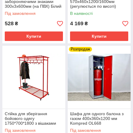
забороняючими знаками
570х460х1200/1600мм
300х3х600мм (на ПВХ) Білий
(регулюється по висоті)
Kompred OL465
Червоний Kompred OL459
Під замовлення
В наявності
528
4 169
₴
₴
Купити
Купити
Розпродаж
Стійка для зберігання
Шафа для одного балона з
бойового одягу
газом 400х360х1200 мм
1750*700*1800 з вішаками
Kompred OL668
Червоний Kompred OL506/1
Під замовлення
Під замовлення