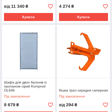
11 340
4 274
від
₴
₴
Купити
Купити
Шафа для двох балонів із
пропаном сірий Kompred
OL646
Кішка трал середня саперная
Під замовлення
Під замовлення
8 679
294
₴
від
₴