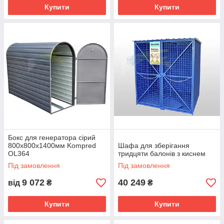
Купити
Купити
Бокс для генератора сірий
800х800х1400мм Kompred
Шафа для зберігання
OL364
тридцяти балонів з киснем
Під замовлення
Під замовлення
9 072
40 249
від
₴
₴
Купити
Купити