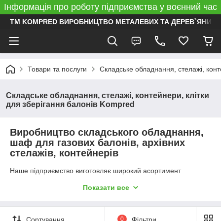
Інформація про роботу підприємства у воєнний час
ТМ KOMPRED ВИРОБНИЦТВО МЕТАЛЕВИХ ТА ДЕРЕВ`ЯНИХ 
Товари та послуги
Складське обладнання, стелажі, конт
Складське обладнання, стелажі, контейнери, клітки
для зберігання балонів Kompred
Виробництво складського обладнання,
шаф для газових балонів, архівних
стелажів, контейнерів
Наше підприємство виготовляє широкий асортимент
продукції для складського зберігання. Ми можемо надати
Показати все
готові рішення для організації місць зберігання ваших товарів
та обладнання спеціального призначення, а також виготовити
металеві конструкції для складського зберігання відповідно
до вашого технічного завдання.
Сортування
0
Фільтри