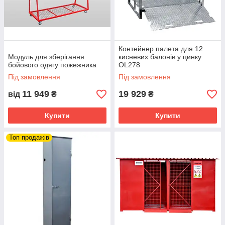
Контейнер палета для 12
Модуль для зберігання
кисневих балонів у цинку
бойового одягу пожежника
OL278
Під замовлення
Під замовлення
11 949
19 929
від
₴
₴
Купити
Купити
Топ продажів