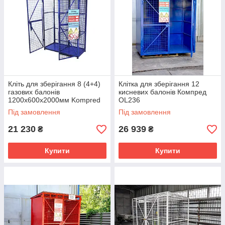
Кліть для зберігання 8 (4+4)
Клітка для зберігання 12
газових балонів
кисневих балонів Компред
1200х600х2000мм Kompred
OL236
OL300
Під замовлення
Під замовлення
21 230
26 939
₴
₴
Купити
Купити