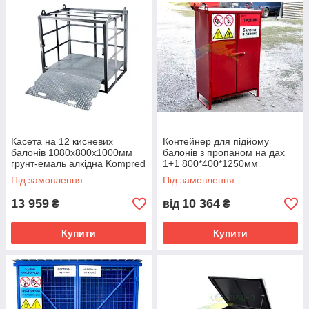
Касета на 12 кисневих
Контейнер для підйому
балонів 1080х800х1000мм
балонів з пропаном на дах
грунт-емаль алкідна Kompred
1+1 800*400*1250мм
OL393/1
Kompred
Під замовлення
Під замовлення
13 959
10 364
₴
від
₴
Купити
Купити