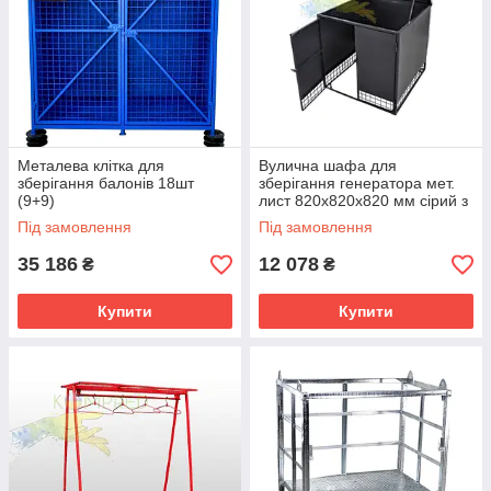
Металева клітка для
Вулична шафа для
зберігання балонів 18шт
зберігання генератора мет.
(9+9)
лист 820х820х820 мм сірий з
відкідним дахом + 2 двері
Під замовлення
Під замовлення
Kompred OL805/1
35 186
12 078
₴
₴
Купити
Купити