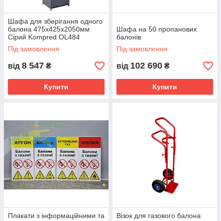
Шафа для зберігання одного
балона 475х425х2050мм
Шафа на 50 пропанових
Сірий Kompred OL484
балонів
Під замовлення
Під замовлення
8 547
102 690
від
₴
від
₴
Купити
Купити
Плакати з інформаційними та
Візок для газового балона