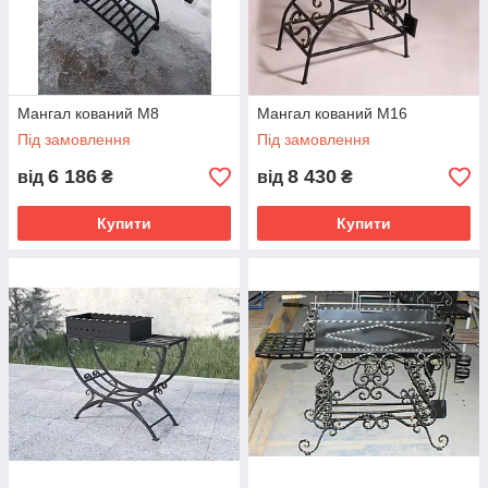
Мангал кований М8
Мангал кований М16
Під замовлення
Під замовлення
6 186
8 430
від
₴
від
₴
Купити
Купити