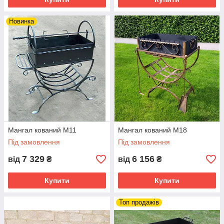
Новинка
Мангал кований М11
Мангал кований М18
Під замовлення
Під замовлення
7 329
6 156
від
₴
від
₴
Купити
Купити
Топ продажів