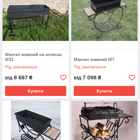
Мангал кований на колесах
М32
Мангал кований М7
Під замовлення
Під замовлення
8 687
7 098
від
₴
від
₴
Купити
Купити