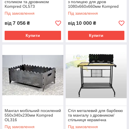
столиком та дровником
з полицею для дров
Kompred OL573
1080х660х660мм Kompred
OL481
Під замовлення
Під замовлення
7 056
10 000
від
₴
від
₴
Купити
Купити
Мангал мобільний посилений
Стіл металевий для барбекю
550х340х230мм Kompred
та мангалу з дровником/
OL316
стільниця керамічна
1080х660х660мм Чорний
Під замовлення
Під замовлення