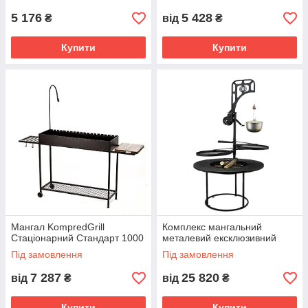
Kompred OL486
5 176
5 428
₴
від
₴
Купити
Купити
Мангал KompredGrill
Комплекс мангальний
Стаціонарний Стандарт 1000
металевий ексклюзивний
Під замовлення
Під замовлення
7 287
25 820
від
₴
від
₴
Купити
Купити