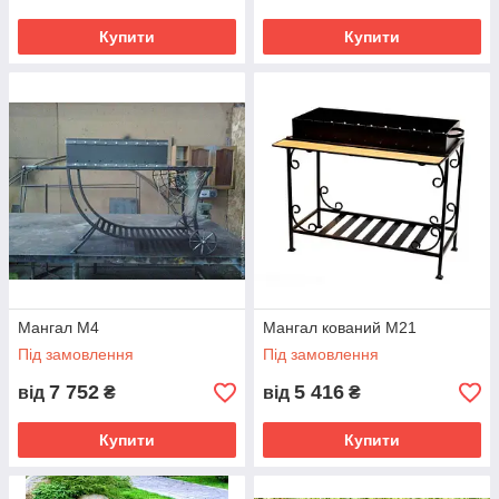
Купити
Купити
Мангал М4
Мангал кований М21
Під замовлення
Під замовлення
7 752
5 416
від
₴
від
₴
Купити
Купити