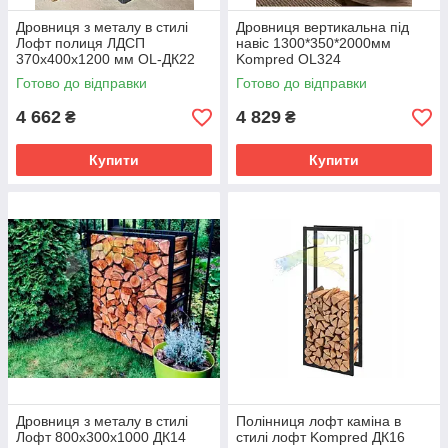
Дровниця з металу в стилі
Дровниця вертикальна під
Лофт полиця ЛДСП
навіс 1300*350*2000мм
370х400х1200 мм OL-ДК22
Kompred OL324
Готово до відправки
Готово до відправки
4 662
4 829
₴
₴
Купити
Купити
Дровниця з металу в стилі
Полінниця лофт каміна в
Лофт 800х300х1000 ДК14
стилі лофт Kompred ДК16