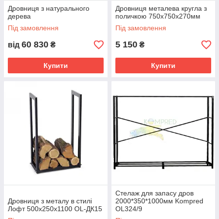
Дровниця з натурального
Дровниця металева кругла з
дерева
поличкою 750х750х270мм
Під замовлення
Під замовлення
60 830
5 150
від
₴
₴
Купити
Купити
Стелаж для запасу дров
Дровниця з металу в стилі
2000*350*1000мм Kompred
Лофт 500х250х1100 OL-ДК15
OL324/9