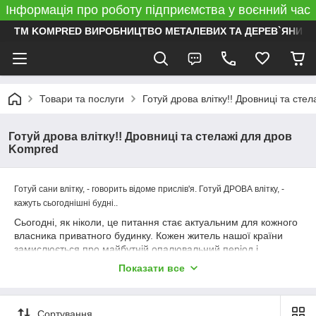
Інформація про роботу підприємства у воєнний час
ТМ KOMPRED ВИРОБНИЦТВО МЕТАЛЕВИХ ТА ДЕРЕВ`ЯНИХ 
Товари та послуги
Готуй дрова влітку!! Дровниці та сте
Готуй дрова влітку!! Дровниці та стелажі для дров
Kompred
Готуй сани влітку, - говорить відоме прислів'я. Готуй ДРОВА влітку, -
кажуть сьогоднішні будні..
Сьогодні, як ніколи, це питання стає актуальним для кожного
власника приватного будинку. Кожен житель нашої країни
замислюється про майбутній опалювальний період і
намагається організувати альтернативні способи обігріву
Показати все
житла. Багато власників приватних будинків запасаються на
зимовий сезон дровами. Виникає питання про їх складування
та зручне зберігання.
Сортування