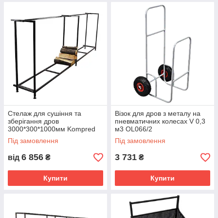
Стелаж для сушіння та
Візок для дров з металу на
зберігання дров
пневматичних колесах V 0,3
3000*300*1000мм Kompred
м3 OL066/2
OL391
Під замовлення
Під замовлення
6 856
3 731
від
₴
₴
Купити
Купити