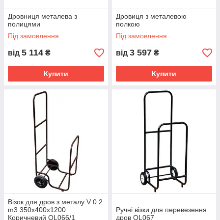
Дровниця металева з
Дровиця з металевою
полицями
полкою
Під замовлення
Під замовлення
5 114
3 597
від
₴
від
₴
Купити
Купити
Візок для дров з металу V 0.2
m3 350х400х1200
Ручні візки для перевезення
Коричневий OL066/1
дров OL067