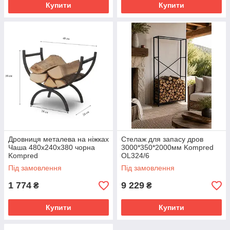
Купити
Купити
Дровниця металева на ніжках
Стелаж для запасу дров
Чаша 480х240х380 чорна
3000*350*2000мм Kompred
Kompred
OL324/6
Під замовлення
Під замовлення
1 774
9 229
₴
₴
Купити
Купити