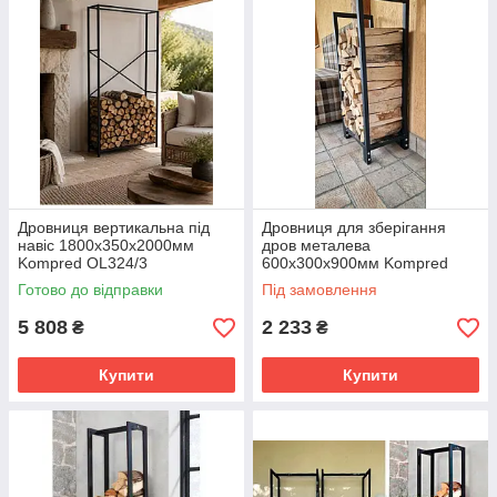
Дровниця вертикальна під
Дровниця для зберігання
навіс 1800х350х2000мм
дров металева
Kompred OL324/3
600х300х900мм Kompred
OL466/1
Готово до відправки
Під замовлення
5 808
2 233
₴
₴
Купити
Купити