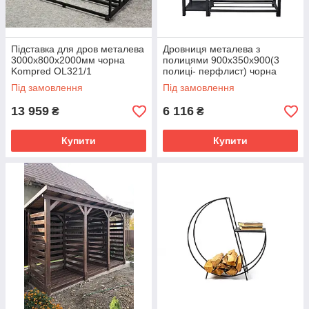
Підставка для дров металева
Дровниця металева з
3000х800х2000мм чорна
полицями 900х350х900(3
Kompred OL321/1
полиці- перфлист) чорна
Kompred OL617
Під замовлення
Під замовлення
13 959
6 116
₴
₴
Купити
Купити