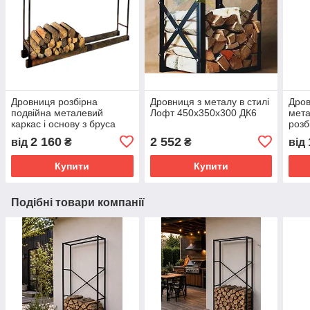
Дровниця розбірна
Дровниця з металу в стилі
Дров
подвійна металевий
Лофт 450х350х300 ДК6
мета
каркас і основу з бруса
розб
2 160
2 552
від
₴
₴
від
Купити
Купити
Подібні товари компанії