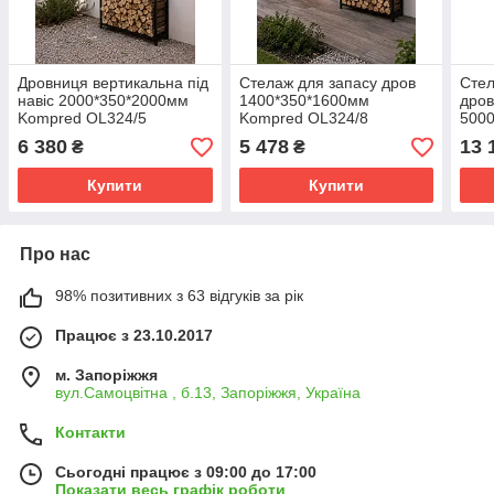
Дровниця вертикальна під
Стелаж для запасу дров
Стел
навіс 2000*350*2000мм
1400*350*1600мм
дров
Kompred OL324/5
Kompred OL324/8
500
кори
6 380
5 478
13 
₴
₴
OL5
Купити
Купити
Про нас
98% позитивних з 63 відгуків за рік
Працює з 23.10.2017
м. Запоріжжя
вул.Самоцвітна , б.13, Запоріжжя, Україна
Контакти
Сьогодні працює з 09:00 до 17:00
Показати весь графік роботи