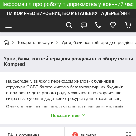
Інформація про роботу підприємства у воєнний час
ТМ KOMPRED ВИРОБНИЦТВО МЕТАЛЕВИХ ТА ДЕРЕВ`ЯНИХ 
Товари та послуги
Урни, баки, контейнери для роздільн
Урни, баки, контейнери для роздільного збору сміття
Kompred
На сьогодні у зв'язку з переходом житлових будинків в
структури ОСББ багато жителів багатоквартирних будинків
стали розглядати різного роду можливості по скороченню
витрат і залучення додаткових ресурсів для їх компенсації.
Одним з таких рішень стала установка власних комплексів
збору та сортування побутових відходів для подальшої їх
Показати все
здачі на пункти прийому вторинної сировини. Таким чином
виходить компенсувати витрати на утримання власних
будинків, поточним дрібних ремонтів та іншим благо устроям
Сортування
0
Фільтри
прибудинкової території.