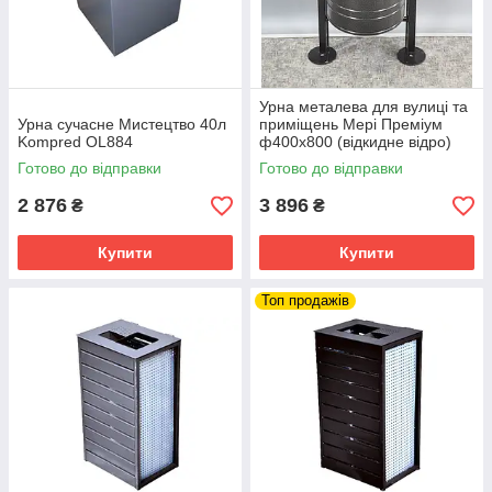
Урна металева для вулиці та
Урна сучасне Мистецтво 40л
приміщень Мері Преміум
Kompred OL884
ф400х800 (відкидне відро)
сіре відро/чорна основа
Готово до відправки
Готово до відправки
Kompred OL424
2 876
3 896
₴
₴
Купити
Купити
Топ продажів