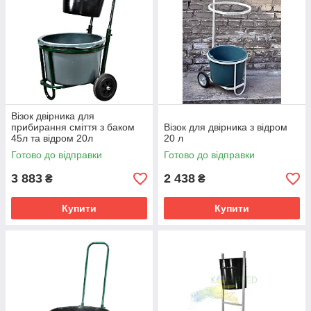
Візок двірника для
прибирання сміття з баком
Візок для двірника з відром
45л та відром 20л
20 л
600х550х1000мм Зелений
Готово до відправки
Готово до відправки
Kompred OL432
3 883
2 438
₴
₴
Купити
Купити