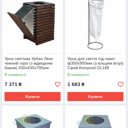
Урна сміттєва Урбан Люкс
Урна для сміття під пакет
темний горіх (з відкидним
ф350х900мм (з кільцем вгорі)
баком) 430х430х700мм
Сірий Kompred OL188
Kompred OL356/1.1
В наявності
В наявності
7 371
1 683
₴
₴
Купити
Купити