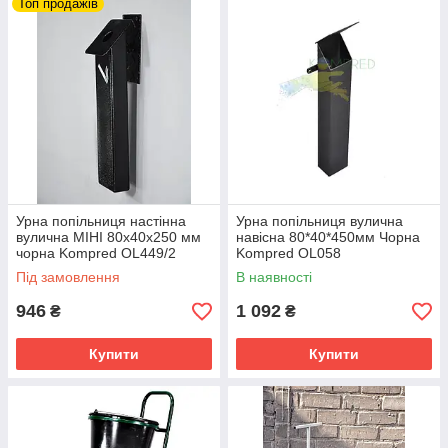
Топ продажів
Урна попільниця настінна
Урна попільниця вулична
вулична МІНІ 80х40х250 мм
навісна 80*40*450мм Чорна
чорна Kompred OL449/2
Kompred OL058
Під замовлення
В наявності
946
1 092
₴
₴
Купити
Купити