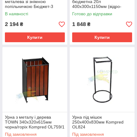
металева зі знімною
бюджетна 20л
попільничкою Бюджет-3
400х300х1150мм (відро-
відкидне кругле,зелене/
В наявності
Готово до відправки
основа-сіра) Kompred OL426
2 194
1 848
₴
₴
Купити
Купити
Урна з металу і дерева
Урна під мішок
TOWN 340х320х615мм
250х400х830мм Kompred
чорна/горіх Kompred OL759/1
OL824
Під замовлення
Під замовлення