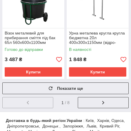
Візок металевий для
Урна металева кругла кругла
прибирання сміття під бак
бюджетна 20л
65л 560х600х1100мм
400х300х1150мм (відро-
Зелений Kompred OL422/1
відкидне кругле,чорне/
Готово до відправки
В наявності
основа-сіра) Kompred
OL426/1
3 487
1 848
₴
₴
Купити
Купити
Показати ще
1
/ 8
Доставка в будь-який регіон України
: Київ, Харків, Одеса,
Дніпропетровськ, Донецьк , Запоріжжя, Львів, Кривий Ріг,