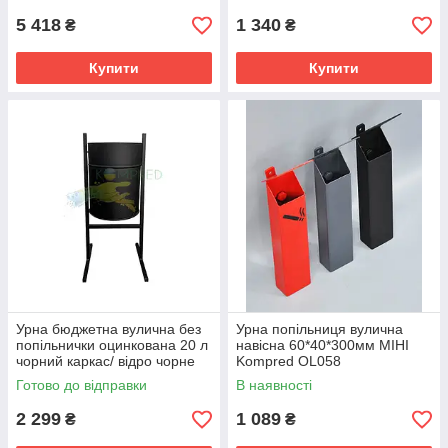
5 418
1 340
₴
₴
Купити
Купити
Урна бюджетна вулична без
Урна попільниця вулична
попільнички оцинкована 20 л
навісна 60*40*300мм МІНІ
чорний каркас/ відро чорне
Kompred OL058
Kompred OL217/4
Готово до відправки
В наявності
2 299
1 089
₴
₴