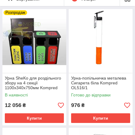
Конструкція комплексу дозволяє зберігати в цілісності,
Розпродаж
запобігати псуванню сміттєвих контейнерів, здійснювати
роздільний збір пластику, скла, плівки, харчових відходів і т. д.
Урна SheKo для роздільного
Урна-попільничка металева
збору на 4 секції
Сигарета біла Kompred
1100х340х750мм Kompred
OL516/1
OL515
В наявності
Готово до відправки
12 056
976
₴
₴
Купити
Купити