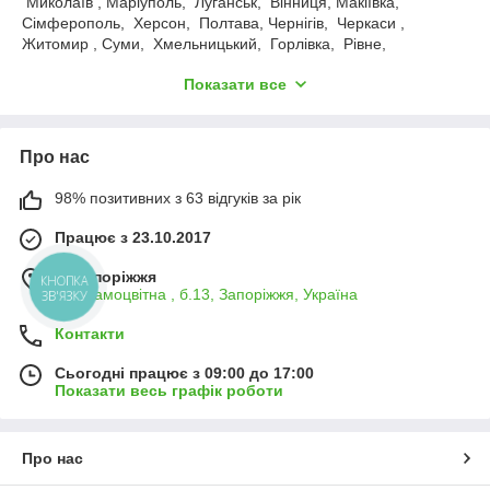
Миколаїв , Маріуполь, Луганськ, Вінниця, Макіївка,
Сімферополь, Херсон, Полтава, Чернігів, Черкаси ,
Житомир , Суми, Хмельницький, Горлівка, Рівне,
Кіровоград , Дніпродзержинськ , Чернівці, Кременчук, Івано-
Показати все
Франківськ, Тернопіль, Біла Церква, Луцьк, Краматорськ,
Мелітополь, Керч, Нікополь, Сєвєродонецьк, Слов'янськ,
Бердянськ, Ужгород, Алчевськ, Павлоград, Лисичанськ,
Кам'янець-Подільський та інші
Про нас
98% позитивних з 63 відгуків за рік
Працює з 23.10.2017
м. Запоріжжя
КНОПКА
вул.Самоцвітна , б.13, Запоріжжя, Україна
ЗВ'ЯЗКУ
Контакти
Сьогодні працює з 09:00 до 17:00
Показати весь графік роботи
Про нас