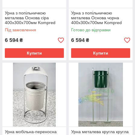
Урна з попільничкою
Урна з попільничкою
металева Основа сіра
металева Основа чорна
400х300х700мм Kompred
400х300х700мм Kompred
OL202/1
OL202/2
Під замовлення
Готово до відправки
6 594
6 594
₴
₴
Купити
Купити
Урна мобільна-переносна
Урна металева кругла кругла