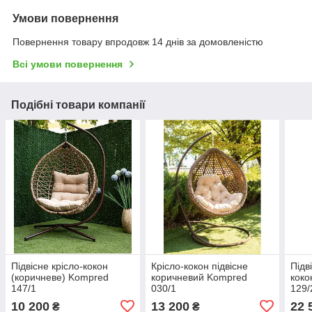
Умови повернення
Повернення товару впродовж 14 днів за домовленістю
Всі умови повернення
Подібні товари компанії
Підвісне крісло-кокон
Крісло-кокон підвісне
Підв
(коричневе) Kompred
коричневий Kompred
коко
147/1
030/1
129/
10 200
13 200
22 
₴
₴