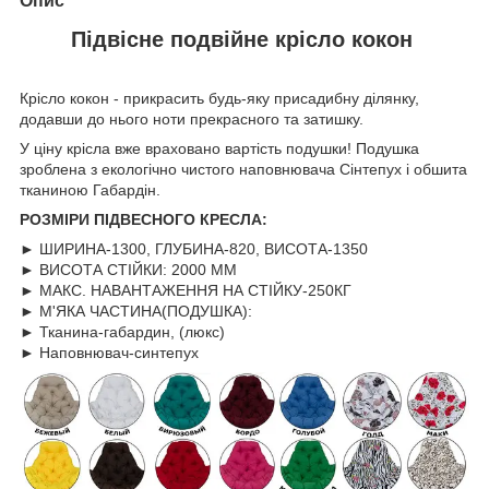
Опис
Підвісне подвійне крісло кокон
Крісло кокон - прикрасить будь-яку присадибну ділянку,
додавши до нього ноти прекрасного та затишку.
У ціну крісла вже враховано вартість подушки! Подушка
зроблена з екологічно чистого наповнювача Сінтепух і обшита
тканиною Габардін.
РОЗМІРИ ПІДВЕСНОГО КРЕСЛА:
► ШИРИНА-1300, ГЛУБИНА-820, ВИСОТА-1350
► ВИСОТА СТІЙКИ: 2000 ММ
► МАКС. НАВАНТАЖЕННЯ НА СТІЙКУ-250КГ
► М'ЯКА ЧАСТИНА(ПОДУШКА):
► Тканина-габардин, (люкс)
► Наповнювач-синтепух