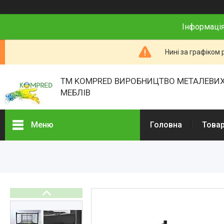
Інформація
Нині за графіком 
ТМ KOMPRED ВИРОБНИЦТВО МЕТАЛЕВИХ
МЕБЛІВ
Меню
Головна
Товар
Товари та послуги
Про нас
Відгуки
Презентації
Реєстраційні документи