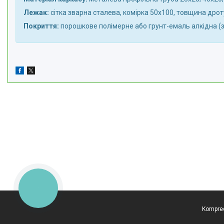
Лежак:
сітка зварна сталева, комірка 50х100, товщина дро
Покриття:
порошкове полімерне або грунт-емаль алкідна (
КНОПКА
ЗВ'ЯЗКУ