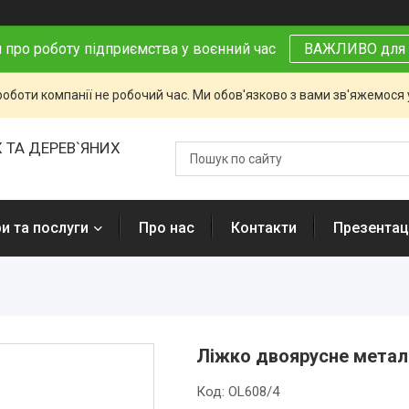
 про роботу підприємства у воєнний час
ВАЖЛИВО для 
роботи компанії не робочий час. Ми обов'язково з вами зв'яжемося
 ТА ДЕРЕВ`ЯНИХ
и та послуги
Про нас
Контакти
Презентаці
Ліжко двоярусне метал
Код:
OL608/4