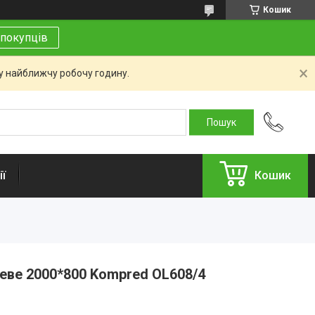
Кошик
покупців
 у найближчу робочу годину.
ї
Кошик
еве 2000*800 Kompred OL608/4