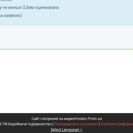
ту не менше 3,3мм оцинкована
за заявкою)
Сайт створений на маркетплейсі
Prom.ua
Kompred TM Виробниче підприємство |
Поскаржитися на контент
|
Політика конфіден
Select Language
▼