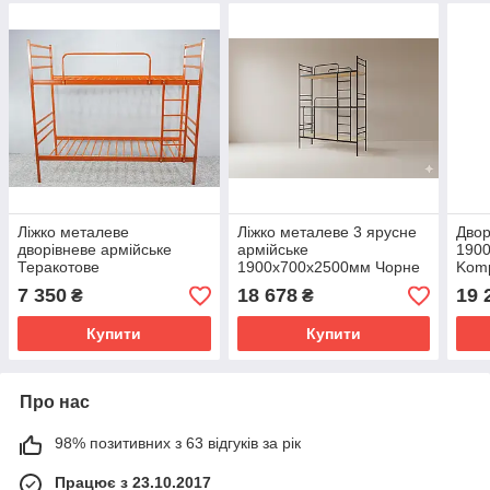
Ліжко металеве
Ліжко металеве 3 ярусне
Двор
дворівневе армійське
армійське
190
Теракотове
1900х700х2500мм Чорне
Kom
1900х800х2000мм
Kompred OL904 основа
7 350
18 678
19 
₴
₴
Kompred OL290/1
спального місця - фанера
Купити
Купити
Про нас
98% позитивних з 63 відгуків за рік
Працює з 23.10.2017