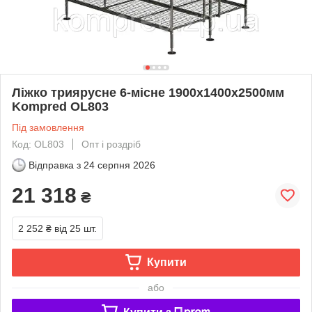
Ліжко триярусне 6-місне 1900х1400х2500мм
Kompred OL803
Під замовлення
Код: OL803
Опт і роздріб
Відправка з
24 серпня 2026
21 318
₴
2 252 ₴
від 25 шт.
Купити
або