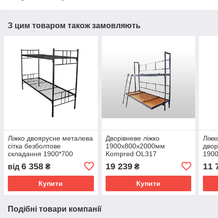
З цим товаром також замовляють
Ліжко двоярусне металева
Дворівневе ліжко
Ліжк
сітка безболтове
1900х800х2000мм
двор
складання 1900*700
Kompred OL317
190
Kompred OL608
Kom
6 358
19 239
11 
від
₴
₴
Купити
Купити
Подібні товари компанії