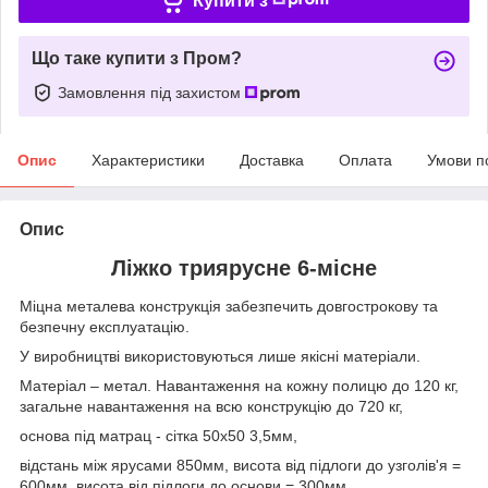
Купити з
Що таке купити з Пром?
Замовлення під захистом
Опис
Характеристики
Доставка
Оплата
Умови п
Опис
Ліжко триярусне 6-місне
Міцна металева конструкція забезпечить довгострокову та
безпечну експлуатацію.
У виробництві використовуються лише якісні матеріали.
Матеріал – метал. Навантаження на кожну полицю до 120 кг,
загальне навантаження на всю конструкцію до 720 кг,
основа під матрац - сітка 50х50 3,5мм,
відстань між ярусами 850мм, висота від підлоги до узголів'я =
600мм, висота від підлоги до основи = 300мм.