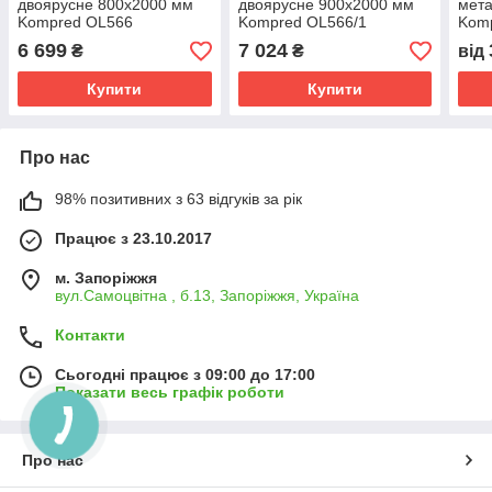
двоярусне 800х2000 мм
двоярусне 900х2000 мм
мет
Kompred OL566
Kompred OL566/1
Kom
6 699
7 024
₴
₴
від
Купити
Купити
Про нас
98% позитивних з 63 відгуків за рік
Працює з 23.10.2017
м. Запоріжжя
вул.Самоцвітна , б.13, Запоріжжя, Україна
Контакти
Сьогодні працює з 09:00 до 17:00
Показати весь графік роботи
Про нас