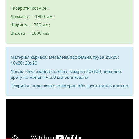
Габаритні розміри:
Довжина — 1900 мм;
Ширина — 700 мм;
Висота — 1800 мм
Матеріал каркаса: металева профільна труба 25х25;
40х20; 20х20
Лежак: сітка зварна сталева, комірка 50х100, товщина
дроту не менш ніж 3,3 мм оцинкована
Покриття: порошкове полімерне або ґрунт-емаль алкідна