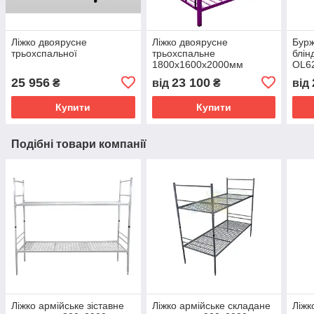
Ліжко двоярусне
Ліжко двоярусне
Бурж
трьохспальної
трьохспальне
блін
1800х1600х2000мм
OL6
Kompred OL330
25 956
23 100
₴
від
₴
від
Купити
Купити
Подібні товари компанії
Ліжко армійське зіставне
Ліжко армійське складане
Ліжк