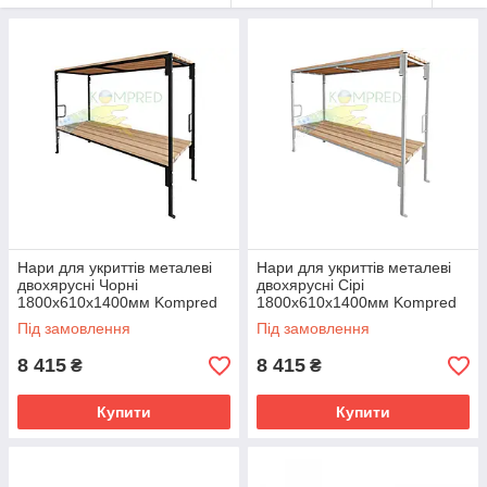
Нари для укриттів металеві
Нари для укриттів металеві
двохярусні Чорні
двохярусні Сірі
1800х610х1400мм Kompred
1800х610х1400мм Kompred
OL947/1
OL947
Під замовлення
Під замовлення
8 415
8 415
₴
₴
Купити
Купити