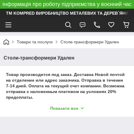
Інформація про роботу підприємства у воєнний час
ТМ KOMPRED ВИРОБНИЦТВО МЕТАЛЕВИХ ТА ДЕРЕВ`ЯНИХ 
Товари та послуги
Столи-трансформери Удален
Столи-трансформери Удален
Товар производится под заказ. Доставка Новой почтой
на отделение или адрес заказчика. Отправка в течение
7-14 дней. Оплата на текущий счет компании. Возможна
отправка с наложенным платежом на условиях 20%
предоплаты.
Показати все
Товар виготовляється під замовлення. Доставка Новою
поштою на відділення або адресу замовника. Відправка
впродовж 7-14 днів. Оплата на поточний рахунок
підприємства. Можлива відправка з післяплатою на