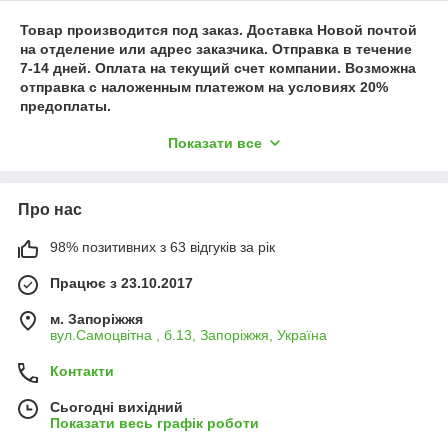
Товар производится под заказ. Доставка Новой почтой
на отделение или адрес заказчика. Отправка в течение
7-14 дней. Оплата на текущий счет компании. Возможна
отправка с наложенным платежом на условиях 20%
предоплаты.
Показати все
Товар виготовляється під замовлення. Доставка Новою
поштою на відділення або адресу замовника. Відправка
впродовж 7-14 днів. Оплата на поточний рахунок
Про нас
підприємства. Можлива відправка з післяплатою на
умовах 20% передоплати.
98% позитивних з 63 відгуків за рік
Працює з 23.10.2017
м. Запоріжжя
вул.Самоцвітна , б.13, Запоріжжя, Україна
Контакти
Сьогодні вихідний
Показати весь графік роботи