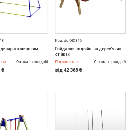
13
ds-DIO316
одинарні з широким
Гойдалки подвійні на дерев'яних
стійках
ння
Оптом і в роздріб
Під замовлення
Оптом і в роздріб
 ₴
від 42 368 ₴