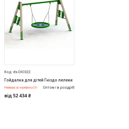
ds-DIO322
Гойдалка для дітей Гніздо лелеки
Немає в наявності
Оптом і в роздріб
+380 (66) 659-96-72
від 52 434 ₴