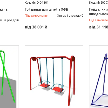
ds-DIO1101
nb-БК-7
кі на
Гойдалки для дітей з ОФВ
Гойдалки з
шведською
Під замовлення
Оптом і в роздріб
м і в роздріб
Під замовле
від 38 001 ₴
від 31 118