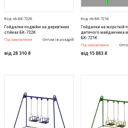
nb-БК-722К
nb-БК-721К
Гойдалки подвійні на дерев'яних
Гойдалки на жорсткій п
стійках БК-722К
дитячого майданчика м
БК-721К
Під замовлення
Оптом і в роздріб
Під замовлення
Опто
від 28 310 ₴
від 15 883 ₴