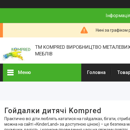
Інформація
Нині за графіком 
ТМ KOMPRED ВИРОБНИЦТВО МЕТАЛЕВИХ
МЕБЛІВ
Меню
Головна
Товар
Фільтри
Ігрові майданчики та пісочниці
Дитячі гойдалки для дому
Гойдалки дитячі Kompred
Садові гойдалки
Практично всі діти люблять кататися на гойдалках, бігати, стриба
можна на сайті «KinderLand» за доступною ціною) – це безпека м
посмішки, радість, і корисне проведення часу на свіжому повітрі.