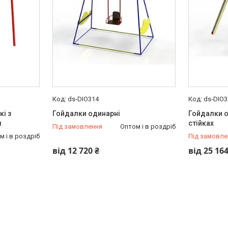
ds-DIO314
ds-DIO3
кі з
Гойдалки одинарні
Гойдалки о
м
стійках
Під замовлення
Оптом і в роздріб
м і в роздріб
Під замовле
від 12 720 ₴
від 25 164