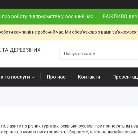
 про роботу підприємства у воєнний час
ВАЖЛИВО для 
роботи компанії не робочий час. Ми обов'язково з вами зв'яжемося
 ТА ДЕРЕВ`ЯНИХ
и та послуги
Про нас
Контакти
Презентаці
ти, лазити по різних турніках, оскільки рухливі ігри приносять їм 
атеріалів, з яких їх виготовляють і барвисте, яскраве дизайнерсь