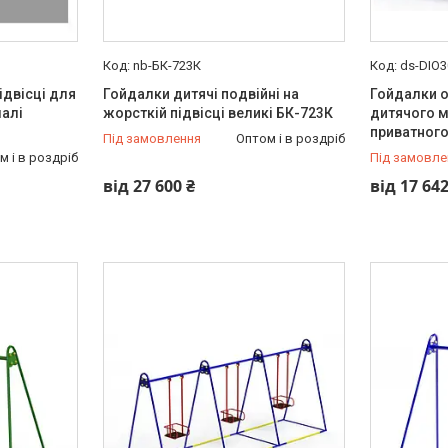
nb-БК-723К
ds-DIO3
ідвісці для
Гойдалки дитячі подвійні на
Гойдалки о
алі
жорсткій підвісці великі БК-723К
дитячого 
приватного
Під замовлення
Оптом і в роздріб
м і в роздріб
Під замовле
від 27 600 ₴
від 17 642