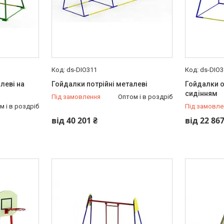
ds-DIO311
ds-DIO3
леві на
Гойдалки потрійні металеві
Гойдалки 
сидінням
Під замовлення
Оптом і в роздріб
м і в роздріб
Під замовле
від 40 201 ₴
від 22 867