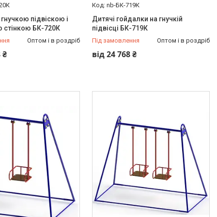
20К
nb-БК-719К
 гнучкою підвіскою і
Дитячі гойдалки на гнучкій
 стінкою БК-720К
підвісці БК-719К
ння
Оптом і в роздріб
Під замовлення
Оптом і в роздріб
 ₴
від 24 768 ₴