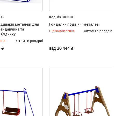
09
ds-DIO310
динарні металеві для
Гойдалки подвійні металеві
майданчика та
Під замовлення
Оптом і в роздріб
 будинку
ння
Оптом і в роздріб
 ₴
від 20 444 ₴