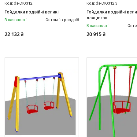
ds-DIO312
ds-DIO312.3
Гойдалки подвійні великі
Гойдалки подвійні вели
ланцюгах
В наявності
Оптом і в роздріб
В наявності
Опто
22 132 ₴
20 915 ₴