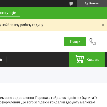
Кошик
покупців
 у найближчу робочу годину.
ї
Кошик
невимовне задоволення. Перевага гойдалок підвісних (купити їх
ке оформлення. До того ж підвісні гойдалки дарують малюкам