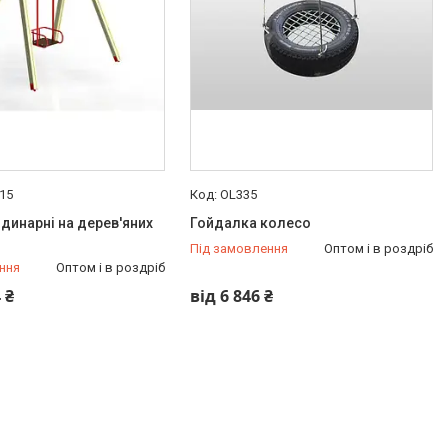
15
OL335
динарні на дерев'яних
Гойдалка колесо
Під замовлення
Оптом і в роздріб
ння
Оптом і в роздріб
 ₴
від 6 846 ₴