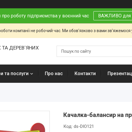
 про роботу підприємства у воєнний час
ВАЖЛИВО для 
роботи компанії не робочий час. Ми обов'язково з вами зв'яжемося
 ТА ДЕРЕВ`ЯНИХ
и та послуги
Про нас
Контакти
Презентаці
Качалка-балансир на пр
Код:
ds-DIO121