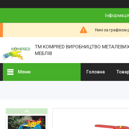
Інформація
Нині за графіком 
ТМ KOMPRED ВИРОБНИЦТВО МЕТАЛЕВИХ
МЕБЛІВ
Меню
Головна
Товар
Товари та послуги
Про нас
Відгуки
Презентації
Реєстраційні документи