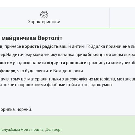
Характеристики
 майданчика Вертоліт
ів
,
принесе
користь і радість
вашій дитині. Гойдалка призначена як
ер.
На дитячому майданчику качалка
приваблює дітей
своїм яскр
систему
, вдосконалити
відчуття рівноваги
і розвинути коммуника
 фанери
, яка буде служити Вам довгі роки.
ів, тому всі матеріали тільки з високоякісних матеріалів, металев
и покриті порошковими фарбами стійкі до погодніх умов.
морилка, чорний.
ми службами Нова пошта, Делівері.