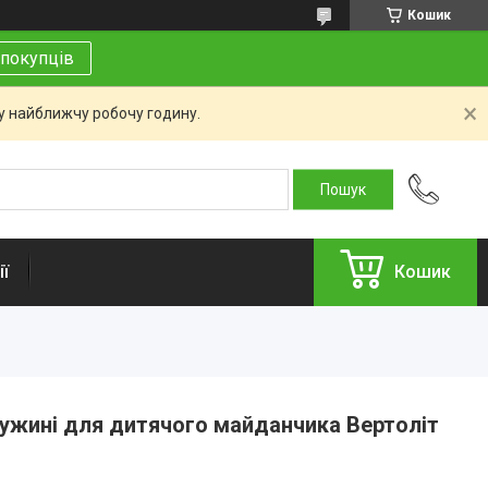
Кошик
покупців
 у найближчу робочу годину.
ї
Кошик
ужині для дитячого майданчика Вертоліт