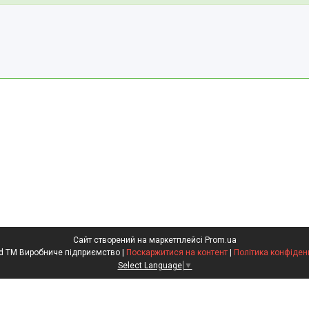
Сайт створений на маркетплейсі
Prom.ua
Kompred TM Виробниче підприємство |
Поскаржитися на контент
|
Політика конфіден
Select Language
▼