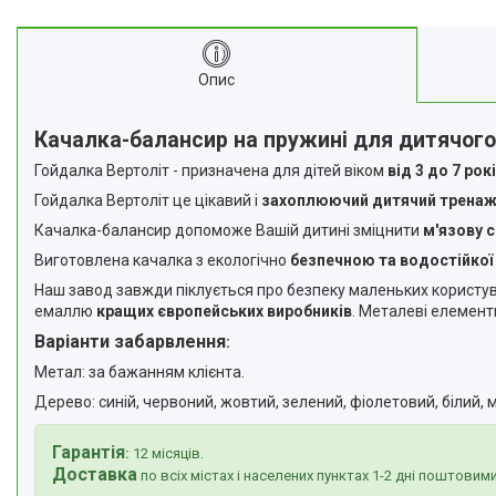
Опис
Качалка-балансир на пружині для дитячого
Гойдалка Вертоліт -
призначена для дітей віком
від 3 до 7 рок
Гойдалка Вертоліт
це цікавий і
захоплюючий дитячий тренаж
Качалка-балансир допоможе Вашій дитині зміцнити
м'язову 
Виготовлена качалка з екологічно
безпечною та водостійкої
Наш завод завжди піклується про безпеку маленьких користувач
емаллю
кращих європейських виробників
. Металеві елемент
Варіанти забарвлення
:
Метал: за бажанням клієнта.
Дерево: синій, червоний, жовтий, зелений, фіолетовий, білий, 
Гарантія
:
12 місяців.
Доставка
по всіх містах і населених пунктах 1-2 дні поштови