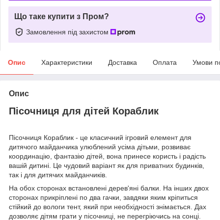
Що таке купити з Пром?
Замовлення під захистом
Опис
Характеристики
Доставка
Оплата
Умови п
Опис
Пісочниця для дітей Кораблик
Пісочниця Кораблик - це класичний ігровий елемент для
дитячого майданчика улюблений усіма дітьми, розвиває
координацію, фантазію дітей, вона принесе користь і радість
вашій дитині. Це чудовий варіант як для приватних будинків,
так і для дитячих майданчиків.
На обох сторонах встановлені дерев'яні балки. На інших двох
сторонах прикріплені по два гачки, завдяки яким кріпиться
стійкий до вологи тент, який при необхідності знімається. Дах
дозволяє дітям грати у пісочниці, не перегріючись на сонці.