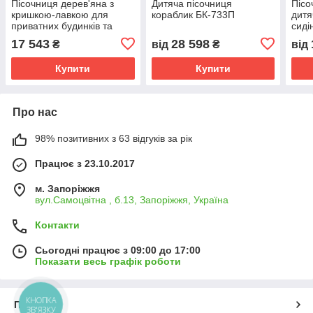
Пісочниця дерев'яна з
Дитяча пісочниця
Пісо
кришкою-лавкою для
кораблик БК-733П
дитя
приватних будинків та
сиді
дитячих майданчиків.
17 543
28 598
₴
від
₴
від
Купити
Купити
Про нас
98% позитивних з 63 відгуків за рік
Працює з 23.10.2017
м. Запоріжжя
вул.Самоцвітна , б.13, Запоріжжя, Україна
Контакти
Сьогодні працює з 09:00 до 17:00
Показати весь графік роботи
КНОПКА
Про нас
ЗВ'ЯЗКУ