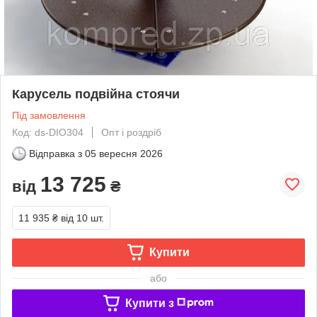
Карусель подвійна стоячи
Під замовлення
Код: ds-DIO304
Опт і роздріб
Відправка з
05 вересня 2026
13 725
від
₴
11 935 ₴
від 10 шт.
Купити
або
Купити з