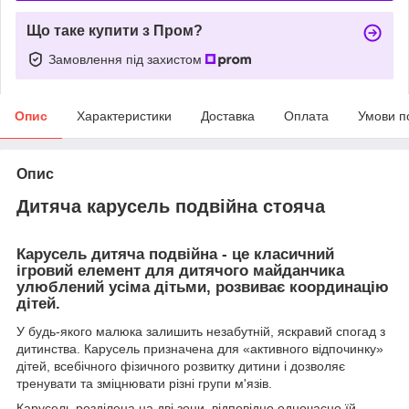
Що таке купити з Пром?
Замовлення під захистом
Опис
Характеристики
Доставка
Оплата
Умови п
Опис
Дитяча карусель подвійна стояча
Карусель дитяча подвійна - це класичний
ігровий елемент для дитячого майданчика
улюблений усіма дітьми, розвиває координацію
дітей.
У будь-якого малюка залишить незабутній, яскравий спогад з
дитинства. Карусель призначена для «активного відпочинку»
дітей, всебічного фізичного розвитку дитини і дозволяє
тренувати та зміцнювати різні групи м'язів.
Карусель розділена на дві зони, відповідно одночасно їй