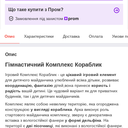
Що таке купити з Пром?
Замовлення під захистом
Опис
Характеристики
Доставка
Оплата
Умови п
Опис
Гімнастичний Комплекс Кораблик
Ігровий Комплекс Кораблик -
це
цікавий ігровий елемент
для дитячого майданчика улюблений всіма дітьми, розвиває
координацію, фантазію
дітей,вона
принесе
користь і
радість
вашій дитині. Це чудовий варіант як для приватних
будинків, так і для дитячих майданчиків.
Комплекс являє собою невелику територію, яка огороджена
конструкцією
у вигляді кораблика
. Арка виконує роль
стартового майданчика комплексу, зверху є декоративна
вставка з вологостійкої фанери
у формі дельфіна
. На
території є
дві пісочниці
, які виконані з вологостійкої фанери.