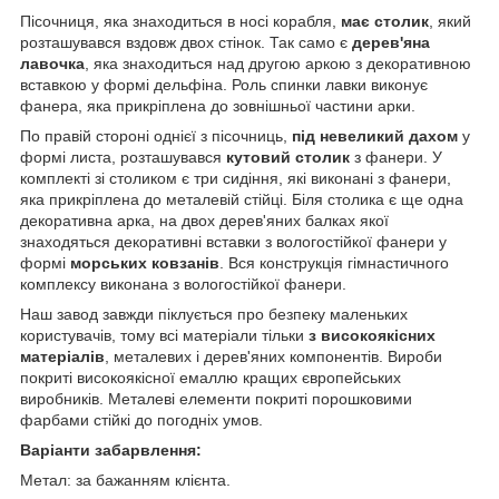
Пісочниця, яка знаходиться в носі корабля,
має столик
, який
розташувався вздовж двох стінок. Так само є
дерев'яна
лавочка
, яка знаходиться над другою аркою з декоративною
вставкою у формі дельфіна. Роль спинки лавки виконує
фанера, яка прикріплена до зовнішньої частини арки.
По правій стороні однієї з пісочниць,
під невеликий дахом
у
формі листа, розташувався
кутовий столик
з фанери. У
комплекті зі столиком є три сидіння, які виконані з фанери,
яка прикріплена до металевій стійці. Біля столика є ще одна
декоративна арка, на двох дерев'яних балках якої
знаходяться декоративні вставки з вологостійкої фанери у
формі
морських ковзанів
. Вся конструкція гімнастичного
комплексу виконана з вологостійкої фанери.
Наш завод завжди піклується про безпеку маленьких
користувачів, тому всі матеріали тільки
з високоякісних
матеріалів
, металевих і дерев'яних компонентів. Вироби
покриті високоякісної емаллю кращих європейських
виробників. Металеві елементи покриті порошковими
фарбами стійкі до погодніх умов.
Варіанти забарвлення:
Метал: за бажанням клієнта.