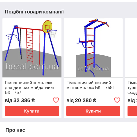
Подібні товари компанії
Гімнастичний комплекс
Гімнастичний дитячий
Гімн
для дитячих майданчиків
міні-комплекс БК – 758Г
турн
БК - 757Г
схо
32 386
20 280
від
₴
від
₴
від
Купити
Купити
Про нас