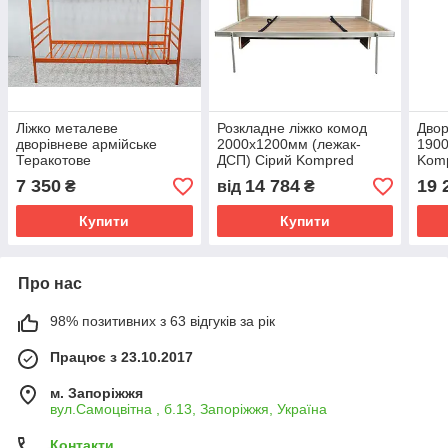
Ліжко металеве
Розкладне ліжко комод
Двор
дворівневе армійське
2000х1200мм (лежак-
190
Теракотове
ДСП) Сірий Kompred
Kom
1900х800х2000мм
OL457
7 350
14 784
19 
₴
від
₴
Kompred OL290/1
Купити
Купити
Про нас
98% позитивних з 63 відгуків за рік
Працює з 23.10.2017
м. Запоріжжя
вул.Самоцвітна , б.13, Запоріжжя, Україна
Контакти