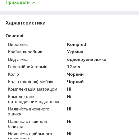
Приховати
Характеристики
Основні
Виробник
Kompred
Країна виробник
Україна
Вид ліжка
одноярусне ліжко
Гарантійний термін
12 міс
Колір
Чорний
Колір (відтінок) меблів
Чорний
Комплектація матрацом
Ні
Комплектація
Ні
ортопедичним підставою
Наявність висувного
Ні
ящика
Наявність ніши для
Ні
білизни
Наявність підйомного
Ні
механізму