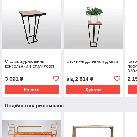
Столик журнальний
Столик-підставка під квіти
Каво
консольний в стилі лофт
лоф
320
OL0
3 091
2 814
2 1
₴
від
₴
Купити
Купити
Подібні товари компанії