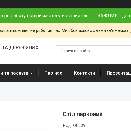
 про роботу підприємства у воєнний час
ВАЖЛИВО для 
роботи компанії не робочий час. Ми обов'язково з вами зв'яжемося
 ТА ДЕРЕВ`ЯНИХ
и та послуги
Про нас
Контакти
Презентаці
Стіл парковий
Код:
OL339