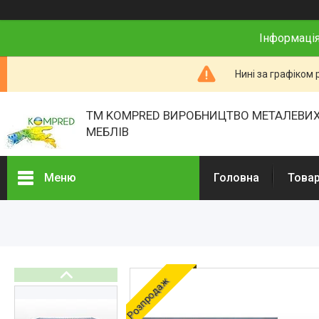
Інформація
Нині за графіком 
ТМ KOMPRED ВИРОБНИЦТВО МЕТАЛЕВИХ
МЕБЛІВ
Меню
Головна
Товар
Товари та послуги
Про нас
Відгуки
Розпродаж
Презентації
Реєстраційні документи