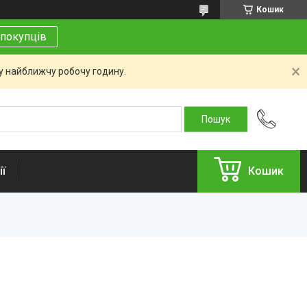
Кошик
покупців
 у найближчу робочу годину.
ї
Кошик