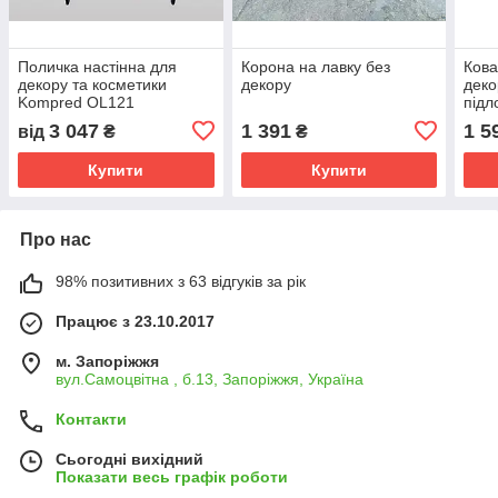
Поличка настінна для
Корона на лавку без
Кова
декору та косметики
декору
деко
Kompred OL121
підл
3 047
1 391
1 5
від
₴
₴
Купити
Купити
Про нас
98% позитивних з 63 відгуків за рік
Працює з 23.10.2017
м. Запоріжжя
вул.Самоцвітна , б.13, Запоріжжя, Україна
Контакти
Сьогодні вихідний
Показати весь графік роботи