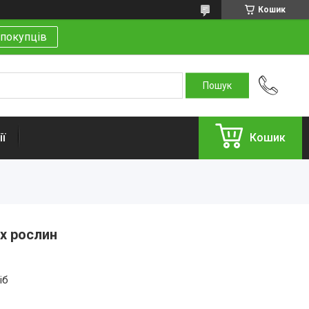
Кошик
покупців
ї
Кошик
х рослин
іб