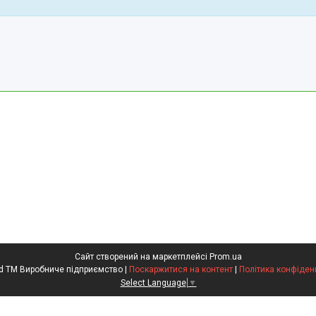
Сайт створений на маркетплейсі
Prom.ua
Kompred TM Виробниче підприємство |
Поскаржитися на контент
|
Політика конфіден
Select Language
▼