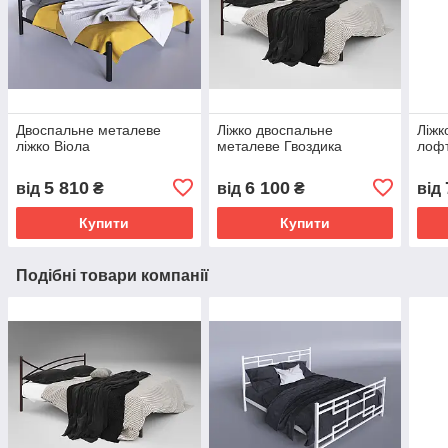
Двоспальне металеве
Ліжко двоспальне
Ліжк
ліжко Віола
металеве Гвоздика
лофт
5 810
6 100
від
₴
від
₴
від
Купити
Купити
Подібні товари компанії