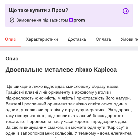
Що таке купити з Пром?
Замовлення під захистом
Опис
Характеристики
Доставка
Оплата
Умови п
Опис
Двоспальне металеве ліжко Карісса
Це шикарне ліжко відповідає смисловому образу назви.
Граціозні плавні лінії орнаменту в арковому узголів'ї
підкреслюють жіночність, м'якість і пристрасність його натури.
Вензелі і рослинний орнамент так ніжно сплітаються один з
одним, утворюючи органічну структуру мережива. Як здорово,
таку візерунчастість, підкреслить атласний блиск дорогого
текстилю. Переносячи нас у часи королів і придворних дам.
За своїм вишуканим смаком, ви можете одягнути "Каріссу" в
один із запропонованих кольорів. У темному - вона елегантна