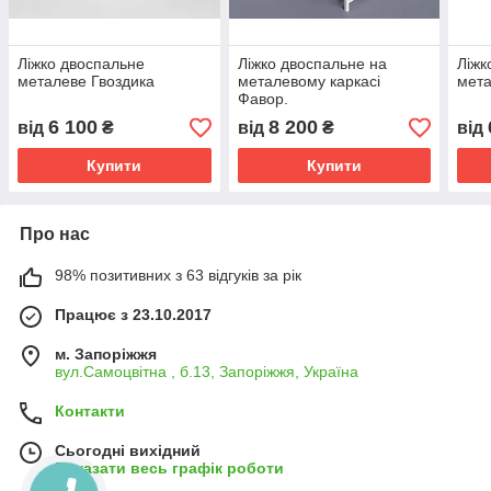
Ліжко двоспальне
Ліжко двоспальне на
Ліжк
металеве Гвоздика
металевому каркасі
мета
Фавор.
6 100
8 200
від
₴
від
₴
від
Купити
Купити
Про нас
98% позитивних з 63 відгуків за рік
Працює з 23.10.2017
м. Запоріжжя
вул.Самоцвітна , б.13, Запоріжжя, Україна
Контакти
Сьогодні вихідний
Показати весь графік роботи