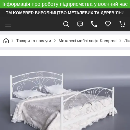
Інформація про роботу підприємства у воєнний час
ТМ KOMPRED ВИРОБНИЦТВО МЕТАЛЕВИХ ТА ДЕРЕВ`ЯНИХ 
Товари та послуги
Металеві меблі лофт Kompred
Лі