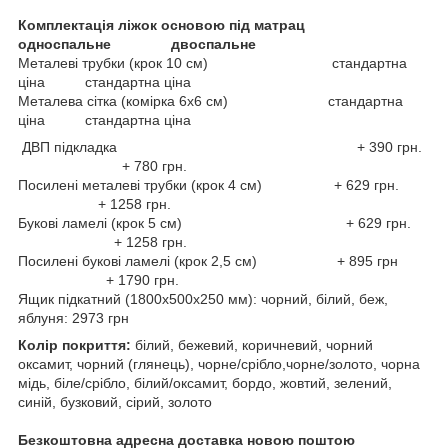
Комплектація ліжок основою під матрац
односпальне двоспальне
Металеві трубки (крок 10 см) стандартна
ціна стандартна ціна
Металева сітка (комірка 6х6 см) стандартна
ціна стандартна ціна
ДВП підкладка + 390 грн.
+ 780 грн.
Посилені металеві трубки (крок 4 см) + 629 грн.
+ 1258 грн.
Букові ламелі (крок 5 см) + 629 грн.
+ 1258 грн.
Посилені букові ламелі (крок 2,5 см) + 895 грн
+ 1790 грн.
Ящик підкатний (1800х500х250 мм): чорний, білий, беж,
яблуня: 2973 грн
Колір покриття:
білий, бежевий, коричневий, чорний
оксамит, чорний (глянець), чорне/срібло,чорне/золото, чорна
мідь, біле/срібло, білий/оксамит, бордо, жовтий, зелений,
синій, бузковий, сірий, золото
Безкоштовна адресна доставка новою поштою