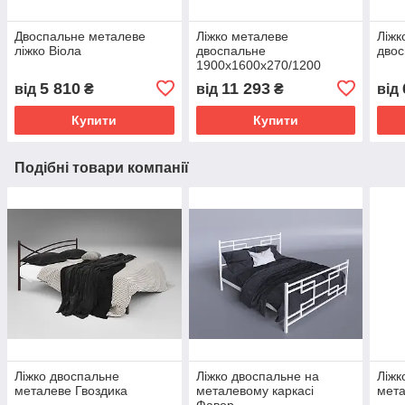
Двоспальне металеве
Ліжко металеве
Ліжк
ліжко Віола
двоспальне
двос
1900х1600х270/1200
Kompred md049
5 810
11 293
від
₴
від
₴
від
Купити
Купити
Подібні товари компанії
Ліжко двоспальне
Ліжко двоспальне на
Ліжк
металеве Гвоздика
металевому каркасі
мета