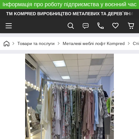
Інформація про роботу підприємства у воєнний час
ТМ KOMPRED ВИРОБНИЦТВО МЕТАЛЕВИХ ТА ДЕРЕВ`ЯНИХ 
Товари та послуги
Металеві меблі лофт Kompred
Ст