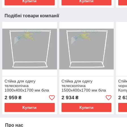
Купити
Купити
Подібні товари компанії
Стійка для одягу
Стійка для одягу
Стій
телескопічна
телескопічна
чорн
1000х400х1700 мм біла
1500х400х1700 мм біла
Kom
Kompred OL235/3
Kompred OL235/5
2 959
2 934
2 6
₴
₴
Купити
Купити
Про нас