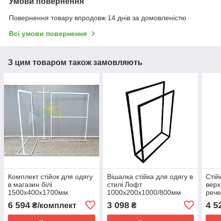
Умови повернення
Повернення товару впродовж 14 днів за домовленістю
Всі умови повернення
З цим товаром також замовляють
Комплект стійок для одягу
Вішалка стійка для одягу в
Стій
в магазин білі
стилі Лофт
вер
1500х400х1700мм
1000х200х1000/800мм
рече
Kompred OL126
OL693/3
чор
6 594
3 098
4 5
₴/комплект
₴