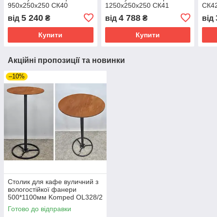
950х250х250 СК40
1250х250х250 СК41
СК4
5 240
4 788
від
₴
від
₴
від
Купити
Купити
Акційні пропозиції та новинки
–10%
Столик для кафе вуличний з
вологостійкої фанери
500*1100мм Komped OL328/2
Готово до відправки