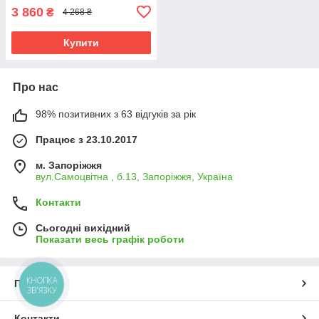
3 860
₴
4 268 ₴
Купити
Про нас
98% позитивних з 63 відгуків за рік
Працює з 23.10.2017
м. Запоріжжя
вул.Самоцвітна , б.13, Запоріжжя, Україна
Контакти
Сьогодні вихідний
Показати весь графік роботи
КНОПКА
Про нас
ЗВ'ЯЗКУ
Контакти