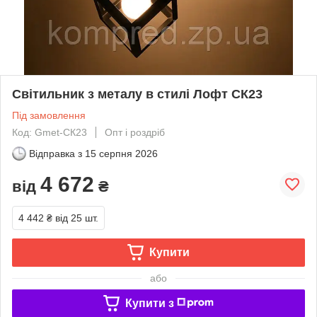
Світильник з металу в стилі Лофт СК23
Під замовлення
Код: Gmet-СК23
Опт і роздріб
Відправка з
15 серпня 2026
4 672
від
₴
4 442 ₴
від 25 шт.
Купити
або
Купити з