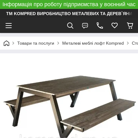
Інформація про роботу підприємства у воєнний час
ТМ KOMPRED ВИРОБНИЦТВО МЕТАЛЕВИХ ТА ДЕРЕВ`ЯНИХ 
Товари та послуги
Металеві меблі лофт Kompred
Ст