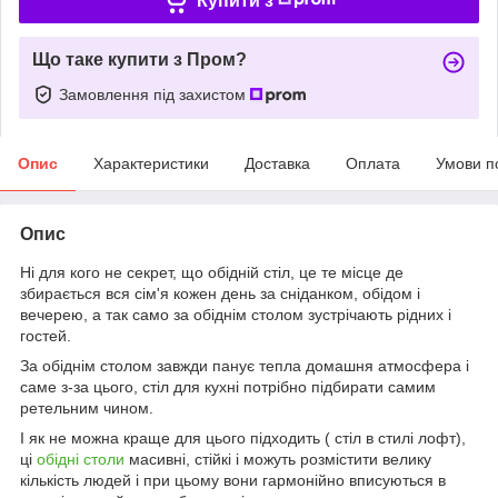
Купити з
Що таке купити з Пром?
Замовлення під захистом
Опис
Характеристики
Доставка
Оплата
Умови п
Опис
Ні для кого не секрет, що обідній стіл, це те місце де
збирається вся сім'я кожен день за сніданком, обідом і
вечерею, а так само за обіднім столом зустрічають рідних і
гостей.
За обіднім столом завжди панує тепла домашня атмосфера і
саме з-за цього, стіл для кухні потрібно підбирати самим
ретельним чином.
І як не можна краще для цього підходить ( стіл в стилі лофт),
ці
обідні столи
масивні, стійкі і можуть розмістити велику
кількість людей і при цьому вони гармонійно вписуються в