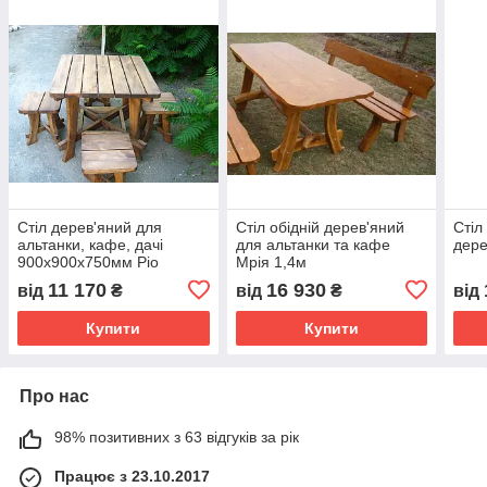
Стіл дерев'яний для
Стіл обідній дерев'яний
Стіл
альтанки, кафе, дачі
для альтанки та кафе
дере
900х900х750мм Ріо
Мрія 1,4м
11 170
16 930
від
₴
від
₴
від
Купити
Купити
Про нас
98% позитивних з 63 відгуків за рік
Працює з 23.10.2017