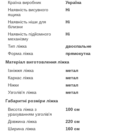
Країна виробник
Україна
Наявність висувного
Ні
ящика
Наявність ніши для
Ні
білизни
Наявність підйомного
Ні
механізму
Тип ліжка
двоспальне
Форма ліжка
прямокутна
Матеріал виготовлення ліжка
Ізніжжя ліжка
метал
Каркас ліжка
метал
Ніжки
метал
Узголів'я ліжка
метал
Габаритні розміри ліжка
Висота ліжка з
100 см
урахуванням узголів'я
Довжина ліжка
220 см
Ширина ліжка
160 см