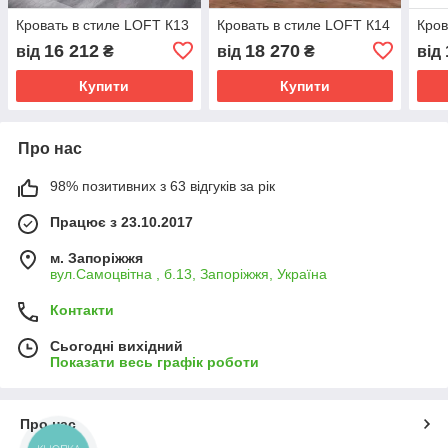
Кровать в стиле LOFT К13
Кровать в стиле LOFT К14
Кров
16 212
18 270
від
₴
від
₴
від
Купити
Купити
Про нас
98% позитивних з 63 відгуків за рік
Працює з 23.10.2017
м. Запоріжжя
вул.Самоцвітна , б.13, Запоріжжя, Україна
Контакти
Сьогодні вихідний
Показати весь графік роботи
Про нас