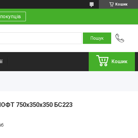
Кошик
покупців
ї
Кошик
 ЛОФТ 750х350х350 БС223
іб