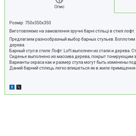
Опис
Розмір: 750х350х350
Виготовляємо на замовлення зручні барні стільці в стилі лофт.
Предлагаем разнообразный выбор барных стульев. Воплотим 
дерева.
Барный стул в стиле Лофт: Loft выполнен из стали и дерева.
Сиденье выполнено из массива дерева, покрыт тонирующим з
Варианты окраса как и размер стула могут быть изменены под
Даний барний стілець легко впишеться як в жиле приміщення під