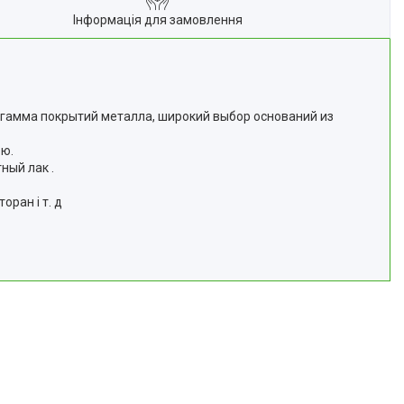
Інформація для замовлення
гамма покрытий металла, широкий выбор оснований из
ью.
ный лак .
оран і т. д