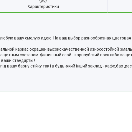
Характеристики
любую вашу смелую идею. На ваш выбор разнообразная цветовая 
 Стальной каркас окрашен высококачественной износостойкой эмал
ащитным составом .Финишный слой - карнаубский воск либо защит
 ваши стандарты !
 вашу барну стійку так і в будь-який інший заклад - кафе,бар ,рест