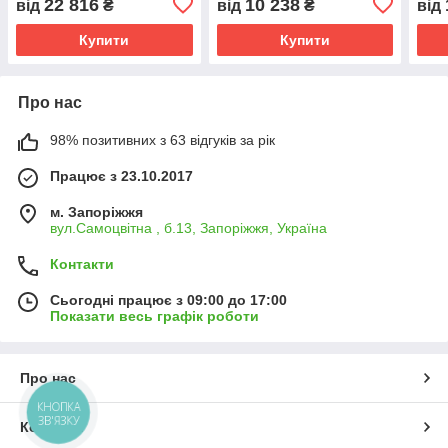
22 816
10 238
від
₴
від
₴
від
Купити
Купити
Про нас
98% позитивних з 63 відгуків за рік
Працює з 23.10.2017
м. Запоріжжя
вул.Самоцвітна , б.13, Запоріжжя, Україна
Контакти
Сьогодні працює з 09:00 до 17:00
Показати весь графік роботи
Про нас
КНОПКА
ЗВ'ЯЗКУ
Контакти