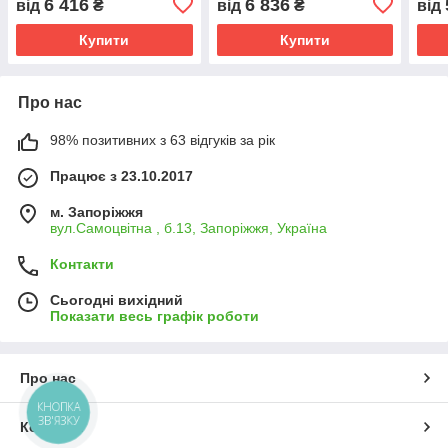
6 416
6 836
від
₴
від
₴
від
Купити
Купити
Про нас
98% позитивних з 63 відгуків за рік
Працює з 23.10.2017
м. Запоріжжя
вул.Самоцвітна , б.13, Запоріжжя, Україна
Контакти
Сьогодні вихідний
Показати весь графік роботи
Про нас
КНОПКА
ЗВ'ЯЗКУ
Контакти