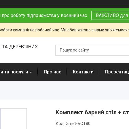
 про роботу підприємства у воєнний час
ВАЖЛИВО для 
роботи компанії не робочий час. Ми обов'язково з вами зв'яжемося
 ТА ДЕРЕВ`ЯНИХ
и та послуги
Про нас
Контакти
Презентаці
Комплект барний стіл + ст
Код:
Gmet-БСТ80