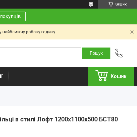
Кошик
покупців
 у найближчу робочу годину.
ї
Кошик
ільці в стилі Лофт 1200х1100х500 БСТ80