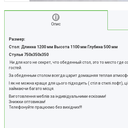
Опис
Размер:
Стол: Длинна 1200 мм Высота 1100 мм Глубина 500 мм
Стулья 750х350х350
Ни для кого не секрет, что обеденный стол, это то место где
гостей.
За обеденным столом всегда царит домашняя теплая атмосфе
І як не можна краще для цього підходить ( стіл в стилі лофт), ц
займаючи багато місця.
Виготовлення меблів за індивідуальними ескізами!
Знижки оптовикам!
Телефонуйте працюємо без вихідних!!!