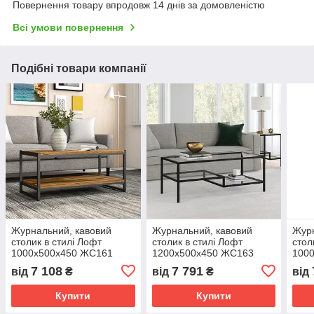
Повернення товару впродовж 14 днів за домовленістю
Всі умови повернення
Подібні товари компанії
Журнальний, кавовий
Журнальний, кавовий
Журн
столик в стилі Лофт
столик в стилі Лофт
стол
1000х500х450 ЖС161
1200х500х450 ЖС163
100
7 108
7 791
від
₴
від
₴
від
Купити
Купити