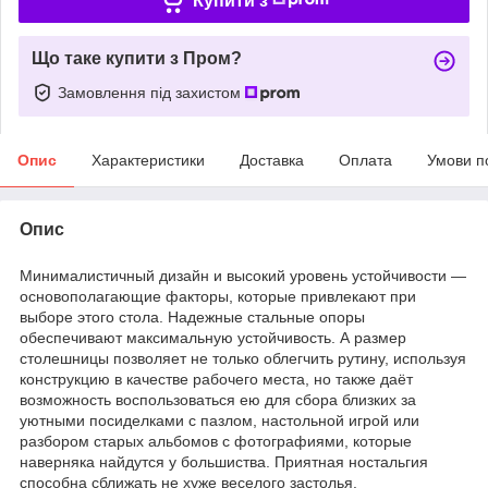
Купити з
Що таке купити з Пром?
Замовлення під захистом
Опис
Характеристики
Доставка
Оплата
Умови п
Опис
Минималистичный дизайн и высокий уровень устойчивости —
основополагающие факторы, которые привлекают при
выборе этого стола. Надежные стальные опоры
обеспечивают максимальную устойчивость. А размер
столешницы позволяет не только облегчить рутину, используя
конструкцию в качестве рабочего места, но также даёт
возможность воспользоваться ею для сбора близких за
уютными посиделками с пазлом, настольной игрой или
разбором старых альбомов с фотографиями, которые
наверняка найдутся у большиства. Приятная ностальгия
способна сближать не хуже веселого застолья.