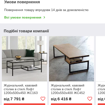
Умови повернення
Повернення товару впродовж 14 днів за домовленістю
Всі умови повернення
Подібні товари компанії
Журнальний, кавовий
Журнальний, кавовий
Журн
столик в стилі Лофт
столик в стилі Лофт
стол
1200х500х450 ЖС163
1200х550х400 ЖС452
120
7 791
6 416
від
₴
від
₴
від