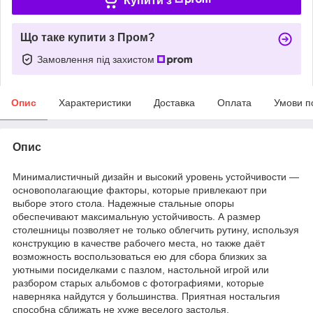
Купити з
Що таке купити з Пром?
Замовлення під захистом
Опис
Характеристики
Доставка
Оплата
Умови п
Опис
Минималистичный дизайн и высокий уровень устойчивости —
основополагающие факторы, которые привлекают при
выборе этого стола. Надежные стальные опоры
обеспечивают максимальную устойчивость. А размер
столешницы позволяет не только облегчить рутину, используя
конструкцию в качестве рабочего места, но также даёт
возможность воспользоваться ею для сбора близких за
уютными посиделками с пазлом, настольной игрой или
разбором старых альбомов с фотографиями, которые
наверняка найдутся у большинства. Приятная ностальгия
способна сближать не хуже веселого застолья.