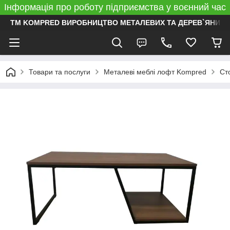
Інформація про роботу підприємства у воєнний час
ТМ KOMPRED ВИРОБНИЦТВО МЕТАЛЕВИХ ТА ДЕРЕВ`ЯНИХ 
Товари та послуги
Металеві меблі лофт Kompred
Ст