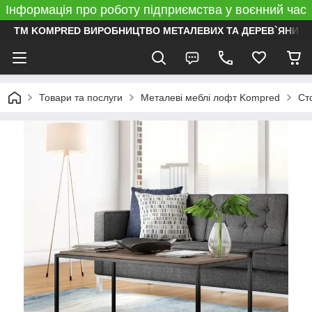
Інформація про роботу підприємства у воєнний час
ТМ KOMPRED ВИРОБНИЦТВО МЕТАЛЕВИХ ТА ДЕРЕВ`ЯНИХ 
Товари та послуги
Металеві меблі лофт Kompred
Ст