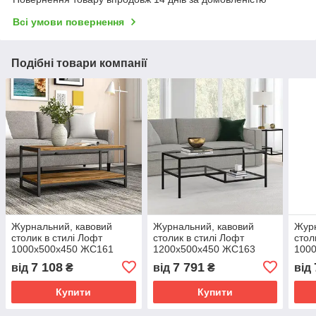
Всі умови повернення
Подібні товари компанії
Журнальний, кавовий
Журнальний, кавовий
Журн
столик в стилі Лофт
столик в стилі Лофт
стол
1000х500х450 ЖС161
1200х500х450 ЖС163
100
7 108
7 791
від
₴
від
₴
від
Купити
Купити