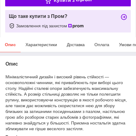
Купити з
Що таке купити з Пром?
Замовлення під захистом
Опис
Характеристики
Доставка
Оплата
Умови п
Опис
Мінімалістичний дизайн і високий рівень стійкості —
основоположні чинники, які приваблюють при виборі цього
столу. Надійні сталеві опори забезпечують максимальну
стійкість. А розмір стільниці дозволяє не тільки полегшити
рутину, використовуючи конструкцію в якості робочого місця,
але також дає можливість скористатися нею для збору
близьких за затишними посиденьками з пазлом, настільною
грою або розбором старих альбомів з фотографіями, які
напевно знайдуться у більшості. Приємна ностальгія здатна
зближувати не гірше веселого застілля.