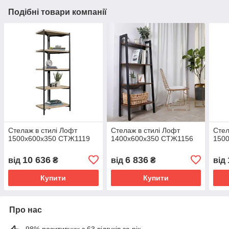
Подібні товари компанії
Стелаж в стилі Лофт
Стелаж в стилі Лофт
Стел
1500х600х350 СТЖ1119
1400х600х350 СТЖ1156
150
10 636
6 836
від
₴
від
₴
від
Купити
Купити
Про нас
98% позитивних з 63 відгуків за рік