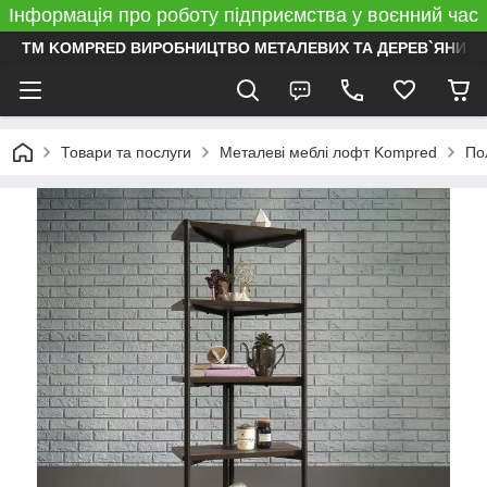
Інформація про роботу підприємства у воєнний час
ТМ KOMPRED ВИРОБНИЦТВО МЕТАЛЕВИХ ТА ДЕРЕВ`ЯНИХ 
Товари та послуги
Металеві меблі лофт Kompred
По