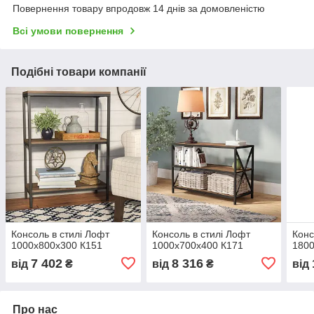
Повернення товару впродовж 14 днів за домовленістю
Всі умови повернення
Подібні товари компанії
Консоль в стилі Лофт
Консоль в стилі Лофт
Конс
1000х800х300 К151
1000х700х400 К171
1800
7 402
8 316
від
₴
від
₴
від
Про нас