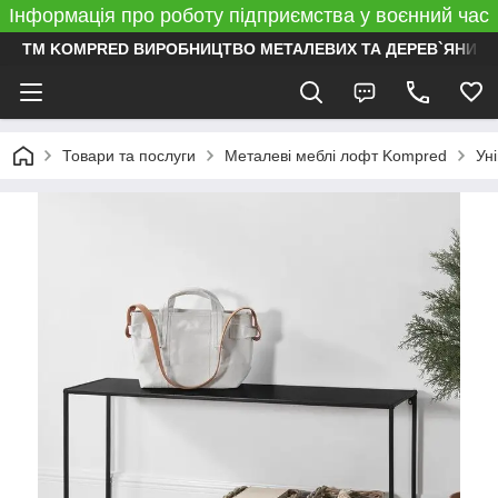
Інформація про роботу підприємства у воєнний час
ТМ KOMPRED ВИРОБНИЦТВО МЕТАЛЕВИХ ТА ДЕРЕВ`ЯНИХ 
Товари та послуги
Металеві меблі лофт Kompred
Ун