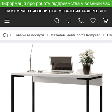
Інформація про роботу підприємства у воєнний час
ТМ KOMPRED ВИРОБНИЦТВО МЕТАЛЕВИХ ТА ДЕРЕВ`ЯНИХ 
Товари та послуги
Металеві меблі лофт Kompred
Ст