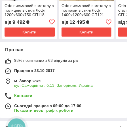
Стіл письмовий з металу з
Стіл письмовий з металу з
Стіл
полицею в стилі Лофт
полками в стилі Лофт
стил
1200х600х750 СП118
1400х1200х600 СП121
СП1
9 492
12 495
від
₴
від
₴
від
Купити
Купити
Про нас
98% позитивних з 63 відгуків за рік
Працює з 23.10.2017
м. Запоріжжя
вул.Самоцвітна , б.13, Запоріжжя, Україна
Контакти
Сьогодні працює з 09:00 до 17:00
Показати весь графік роботи
КНОПКА