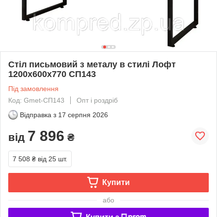
Стіл письмовий з металу в стилі Лофт
1200х600х770 СП143
Під замовлення
Код: Gmet-СП143
Опт і роздріб
Відправка з
17 серпня 2026
7 896
від
₴
7 508 ₴
від 25 шт.
Купити
або