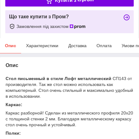
Купити з
Що таке купити з Пром?
Замовлення під захистом
Опис
Характеристики
Доставка
Оплата
Умови п
Опис
Стол письменный в стиле Лофт металлический
СП143 от
производителя. Так же стол можно использовать как
компьютерный. Стол очень стильный и максимально удобный
в использовании.
Каркас:
Каркас разборной! Сделан из металлического профиля 20х20
с толщиной стенки 2 мм. Благодаря металлическому каркасу
стол очень прочный и устойчивый.
Полки: