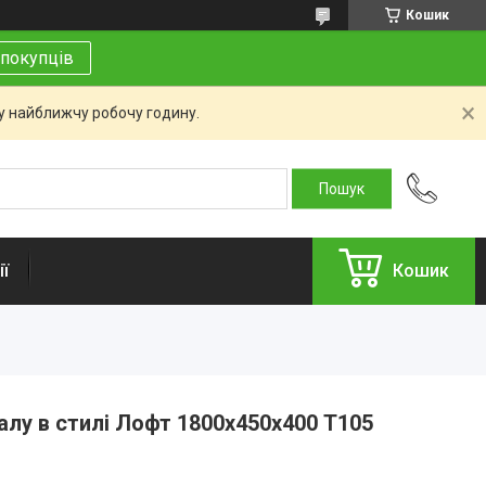
Кошик
покупців
 у найближчу робочу годину.
ї
Кошик
алу в стилі Лофт 1800х450х400 Т105