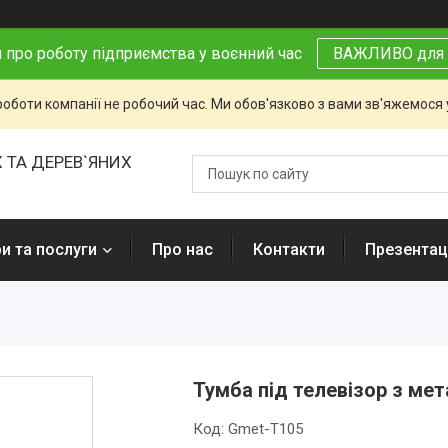
 про роботу підприємства у воєнний час
ВАЖЛИВО для 
роботи компанії не робочий час. Ми обов'язково з вами зв'яжемося
 ТА ДЕРЕВ`ЯНИХ
и та послуги
Про нас
Контакти
Презентаці
Тумба під телевізор з мет
Код:
Gmet-Т105