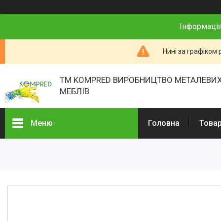
Інформація
Нині за графіком 
ТМ KOMPRED ВИРОБНИЦТВО МЕТАЛЕВИХ
МЕБЛІВ
Меню
Головна
Товар
Товари та послуги
Про нас
Відгуки
Презентації
Реєстраційні документи