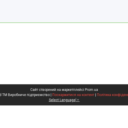
Сайт створений на маркетплейсі
Prom.ua
Kompred TM Виробниче підприємство |
Поскаржитися на контент
|
Політика конфіден
Select Language
▼