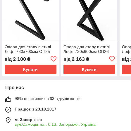
Опора для столу в стилі
Опора для столу в стилі
Опор
Лофт 730х700мм ОП25
Лофт 730х600мм ОП26
Лоф
2 100
2 163
від
₴
від
₴
від
Купити
Купити
Про нас
98% позитивних з 63 відгуків за рік
Працює з 23.10.2017
м. Запоріжжя
вул.Самоцвітна , б.13, Запоріжжя, Україна