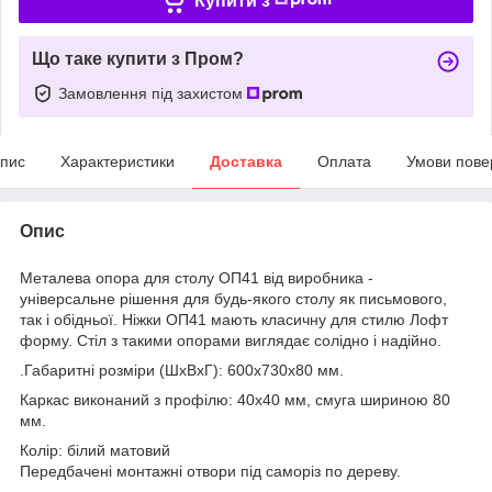
Купити з
Що таке купити з Пром?
Замовлення під захистом
пис
Характеристики
Доставка
Оплата
Умови пове
Опис
Металева опора для столу ОП41 від виробника -
універсальне рішення для будь-якого столу як письмового,
так і обідньої. Ніжки ОП41 мають класичну для стилю Лофт
форму. Стіл з такими опорами виглядає солідно і надійно.
.Габаритні розміри (ШхВхГ): 600х730х80 мм.
Каркас виконаний з профілю: 40х40 мм, смуга шириною 80
мм.
Колір: білий матовий
Передбачені монтажні отвори під саморіз по дереву.