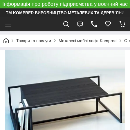
Інформація про роботу підприємства у воєнний час
ТМ KOMPRED ВИРОБНИЦТВО МЕТАЛЕВИХ ТА ДЕРЕВ`ЯНИХ 
Товари та послуги
Металеві меблі лофт Kompred
Ст