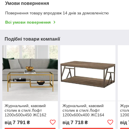
Умови повернення
Повернення товару впродовж 14 днів за домовленістю
Всі умови повернення
Подібні товари компанії
Журнальний, кавовий
Журнальний, кавовий
Журн
столик в стилі Лофт
столик в стилі Лофт
стол
1200х500х450 ЖС162
1200х600х400 ЖС164
120
7 791
7 718
від
₴
від
₴
від