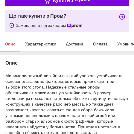
Купити з
Що таке купити з Пром?
Замовлення під захистом
Опис
Характеристики
Доставка
Оплата
Умови п
Опис
Минималистичный дизайн и высокий уровень устойчивости —
основополагающие факторы, которые привлекают при
выборе этого стола. Надежные стальные опоры
обеспечивают максимальную устойчивость. А размер
столешницы позволяет не только облегчить рутину, используя
конструкцию в качестве рабочего места, но также даёт
возможность воспользоваться ею для сбора близких за
уютными посиделками с пазлом, настольной игрой или
разбором старых альбомов с фотографиями, которые
наверняка найдутся у большинства. Приятная ностальгия
способна сближать не хуже веселого застолья.