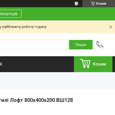
Кошик
покупців
 у найближчу робочу годину.
ї
Кошик
стилі Лофт 800х400х200 ВШ128