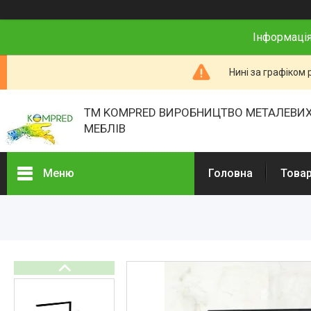
Інформація
Нині за графіком 
ТМ KOMPRED ВИРОБНИЦТВО МЕТАЛЕВИХ
МЕБЛІВ
Меню
Головна
Товар
Товари та послуги
Про нас
Відгуки
Презентації
Реєстраційні документи