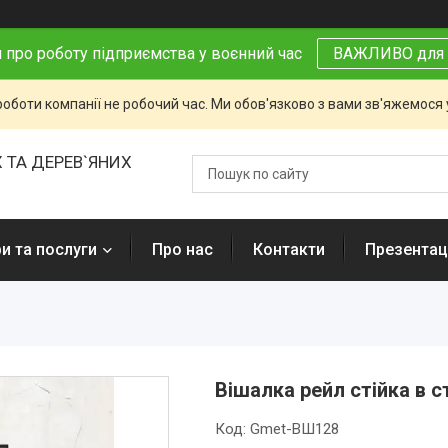
 про роботу підприємства у воєнний час
ВАЖЛИВО для 
роботи компанії не робочий час. Ми обов'язково з вами зв'яжемося
 ТА ДЕРЕВ`ЯНИХ
и та послуги
Про нас
Контакти
Презентаці
Вішалка рейл стійка в 
Код:
Gmet-ВШ128