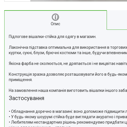
Опис
Підлогове вішалки-стійка для одягу в магазин.
Лаконічна підставка оптимальна для використання в торгових 
куртки, сукні, блузи, брючні костюми та інше, будучи впевнени
Якісна фарба не сколюється, не дряпається і не вицвітає навіть
Конструкція зразка дозволяє розташовувати його в будь-якому
приміщення.
На замовлення наша компанія виготовить вішалки іншого заба
Застосування
• Обладнання доречно в магазині: воно допоможе підвищити ло
• У будь-якому шоурумі стійка буде виглядати акуратно і прив
• Любителям нестандартних рішень рекомендуємо придбати цю