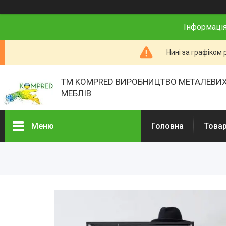
Інформація
Нині за графіком 
ТМ KOMPRED ВИРОБНИЦТВО МЕТАЛЕВИХ
МЕБЛІВ
Меню
Головна
Товар
Товари та послуги
Про нас
Відгуки
Презентації
Реєстраційні документи