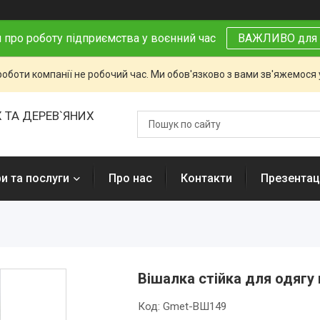
 про роботу підприємства у воєнний час
ВАЖЛИВО для 
роботи компанії не робочий час. Ми обов'язково з вами зв'яжемося
 ТА ДЕРЕВ`ЯНИХ
и та послуги
Про нас
Контакти
Презентаці
Вішалка стійка для одягу
Код:
Gmet-ВШ149