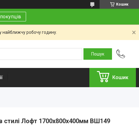
Кошик
покупців
 у найближчу робочу годину.
ї
Кошик
 в стилі Лофт 1700х800х400мм ВШ149