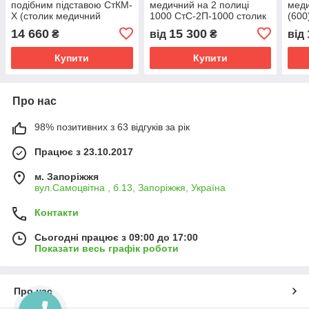
подібним підставою СтКМ-
медичний на 2 полиці
меди
Х (столик медичний
1000 СтС-2П-1000 столик
(600
інструментальний стіл
інструментальний
інст
14 660
15 300
₴
від
₴
від
маніпуляційний)
маніпуляційний
мані
Купити
Купити
Про нас
98% позитивних з 63 відгуків за рік
Працює з 23.10.2017
м. Запоріжжя
вул.Самоцвітна , б.13, Запоріжжя, Україна
Контакти
Сьогодні працює з 09:00 до 17:00
Показати весь графік роботи
Про нас