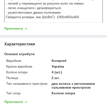
- легкий у переміщенні за рахунок коліс на ніжках;
- легко очищатися і дезінфікуються;
- укомплектовані двома поличками.
Габаритні розміри, мм (ШхВхГ): 1000х850х400
Приховати
Характеристики
Основні атрибути
Виробник
Kompred
Країна виробник
Україна
Колісні опори
4 (шт.)
Полиця
2 шт.
Тип гальмівного пристрою
два колеса з автономним
гальмівним пристроєм
Тип опор
Колісні опори
Приховати