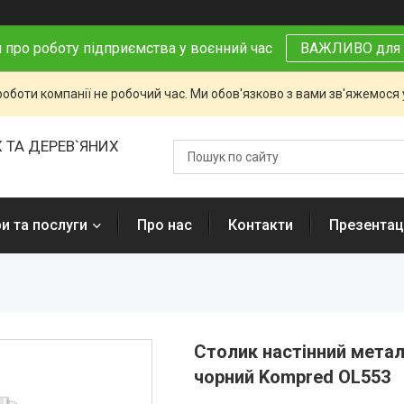
 про роботу підприємства у воєнний час
ВАЖЛИВО для 
роботи компанії не робочий час. Ми обов'язково з вами зв'яжемося
 ТА ДЕРЕВ`ЯНИХ
и та послуги
Про нас
Контакти
Презентаці
Столик настінний метал
чорний Kompred OL553