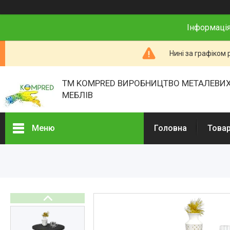
Інформація
Нині за графіком 
ТМ KOMPRED ВИРОБНИЦТВО МЕТАЛЕВИХ
МЕБЛІВ
Меню
Головна
Товар
Товари та послуги
Про нас
Відгуки
Презентації
Реєстраційні документи