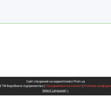
Сайт створений на маркетплейсі
Prom.ua
Kompred TM Виробниче підприємство |
Поскаржитися на контент
|
Політика конфіден
Select Language
▼