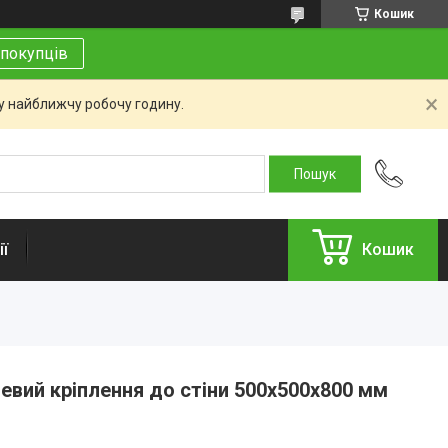
Кошик
покупців
 у найближчу робочу годину.
ї
Кошик
евий кріплення до стіни 500х500х800 мм