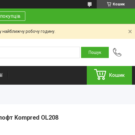
Кошик
покупців
 у найближчу робочу годину.
ї
Кошик
 лофт Kompred OL208