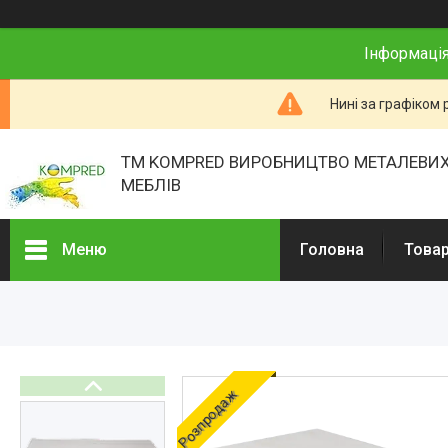
Інформація
Нині за графіком 
ТМ KOMPRED ВИРОБНИЦТВО МЕТАЛЕВИХ
МЕБЛІВ
Меню
Головна
Товар
Товари та послуги
Про нас
Відгуки
Розпродаж
Презентації
Реєстраційні документи