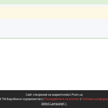
Сайт створений на маркетплейсі
Prom.ua
Kompred TM Виробниче підприємство |
Поскаржитися на контент
|
Політика конфіден
Select Language
▼