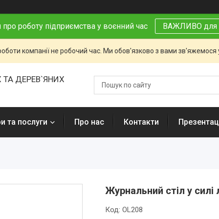
 про роботу підприємства у воєнний час
ВАЖЛИВО для 
роботи компанії не робочий час. Ми обов'язково з вами зв'яжемося
 ТА ДЕРЕВ`ЯНИХ
и та послуги
Про нас
Контакти
Презентаці
Журнальний стіл у силі
Код:
OL208