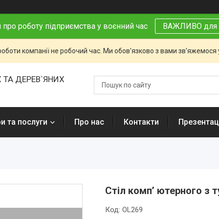
 про роботу підприємства у воєнний час
ВАЖЛИВО для 
роботи компанії не робочий час. Ми обов'язково з вами зв'яжемося
 ТА ДЕРЕВ`ЯНИХ
и та послуги
Про нас
Контакти
Презентаці
Стіл комп’ ютерного з 
Код:
OL269