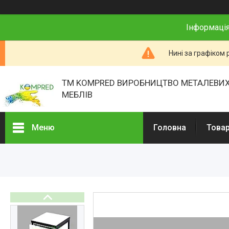
Інформація
Нині за графіком 
ТМ KOMPRED ВИРОБНИЦТВО МЕТАЛЕВИХ
МЕБЛІВ
Меню
Головна
Товар
Товари та послуги
Про нас
Відгуки
Презентації
Реєстраційні документи