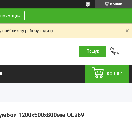
Кошик
покупців
 у найближчу робочу годину.
ї
Кошик
тумбой 1200х500х800мм OL269