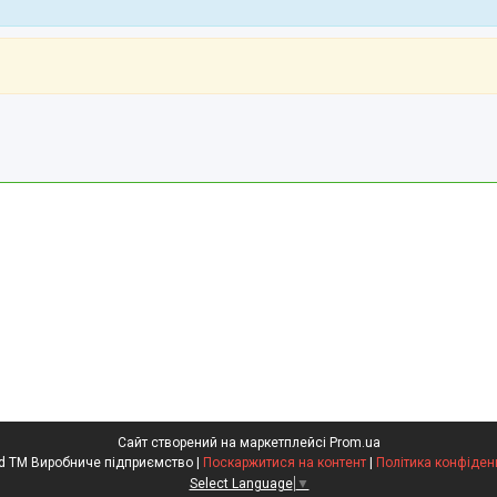
Сайт створений на маркетплейсі
Prom.ua
Kompred TM Виробниче підприємство |
Поскаржитися на контент
|
Політика конфіден
Select Language
▼