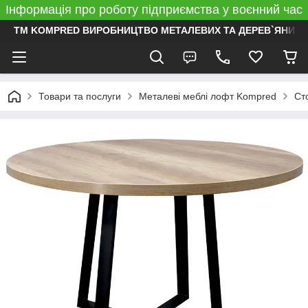
Інформація про роботу підприємства у воєнний час
ТМ KOMPRED ВИРОБНИЦТВО МЕТАЛЕВИХ ТА ДЕРЕВ`ЯНИХ 
Товари та послуги
Металеві меблі лофт Kompred
Ст