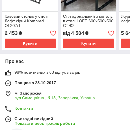
Кавовий столик у стилі
Стіл журнальний з металу,
Журн
Лофт сірий Kompred
в стилі LOFT 600х500х500
лоф
OL207/1
СТЖ2
2 453
4 504
5 6
₴
від
₴
Купити
Купити
Про нас
98% позитивних з 63 відгуків за рік
Працює з 23.10.2017
м. Запоріжжя
вул.Самоцвітна , б.13, Запоріжжя, Україна
Контакти
Сьогодні вихідний
Показати весь графік роботи