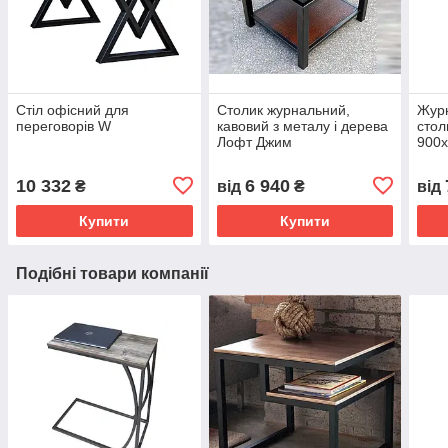
Стіл офісний для
Столик журнальний,
Журн
переговорів W
кавовий з металу і дерева
стол
Лофт Джим
900
10 332
6 940
₴
від
₴
від
Купити
Купити
Подібні товари компанії