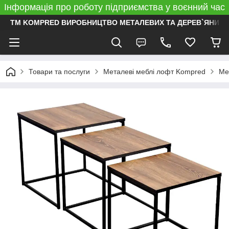
Інформація про роботу підприємства у воєнний час
ТМ KOMPRED ВИРОБНИЦТВО МЕТАЛЕВИХ ТА ДЕРЕВ`ЯНИХ 
Товари та послуги
Металеві меблі лофт Kompred
Ме