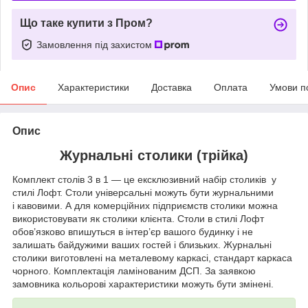
Що таке купити з Пром?
Замовлення під захистом
Опис
Характеристики
Доставка
Оплата
Умови п
Опис
Журнальні столики (трійка)
Комплект столів 3 в 1 — це ексклюзивний набір столиків у
стилі Лофт. Столи універсальні можуть бути журнальними
і кавовими. А для комерційних підприємств столики можна
використовувати як столики клієнта. Столи в стилі Лофт
обов’язково впишуться в інтер’єр вашого будинку і не
залишать байдужими ваших гостей і близьких. Журнальні
столики виготовлені на металевому каркасі, стандарт каркаса
чорного. Комплектація ламінованим ДСП. За заявкою
замовника кольорові характеристики можуть бути змінені.