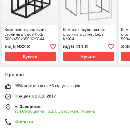
Комплект журнальних
Комплект журнальних
Комп
столиків в стилі Лофт
столиків в стилі Лофт
стол
500х450х350 КЖС44
КЖС4
500
5 932
6 111
3 3
від
₴
від
₴
Купити
Купити
Про нас
98% позитивних з 63 відгуків за рік
Працює з 23.10.2017
м. Запоріжжя
вул.Самоцвітна , б.13, Запоріжжя, Україна
Контакти