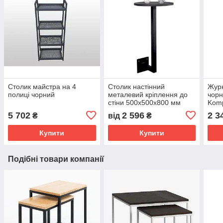
Столик майстра на 4
Столик настінний
Журн
полиці чорний
металевий кріплення до
чорн
стіни 500х500х800 мм
Kom
чорний Kompred OL553
5 702
2 596
2 3
₴
від
₴
Купити
Купити
Подібні товари компанії